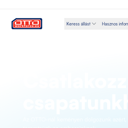
Keress állást
Hasznos info
Csatlakozz
csapatunk
Az OTTO-nál keményen dolgozunk azért, 