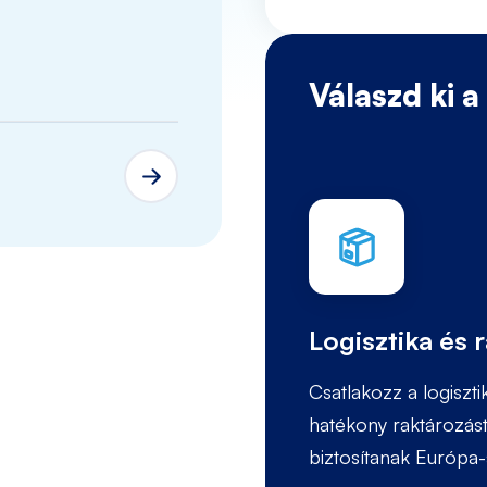
Adrianna
Katowice
Válaszd ki a
Logisztika és 
Csatlakozz a logiszt
hatékony raktározást, 
biztosítanak Európa-