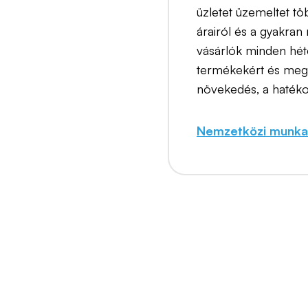
üzletet üzemeltet t
árairól és a gyakran
vásárlók minden hét
termékekért és megl
növekedés, a hatéko
Nemzetközi munkav