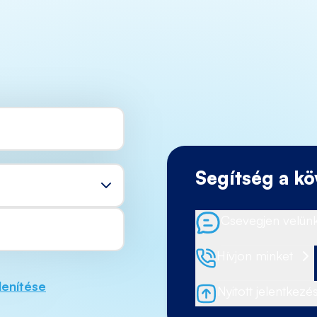
Segítség a kö
Csevegjen velün
Hívjon minket
lenítése
Nyitott jelentkezé