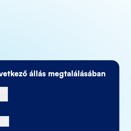
vetkező állás megtalálásában
k
s