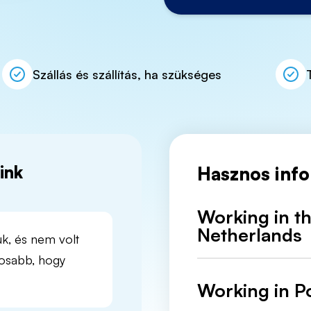
Szállás és szállítás, ha szükséges
ink
Hasznos inf
Working in t
Úgy kezdtem, hogy ez csak eg
Netherlands
k, és nem volt
„csak egy kis időre”, de már t
osabb, hogy
dolgozom. Az OTTO felajánlot
Working in P
See more