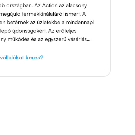
öbb országban. Az Action az alacsony
 megújuló termékkínálatáról ismert. A
en betérnek az üzletekbe a mindennapi
epő újdonságokért. Az erőteljes
ny működés és az egyszerű vásárlás...
állalókat keres?