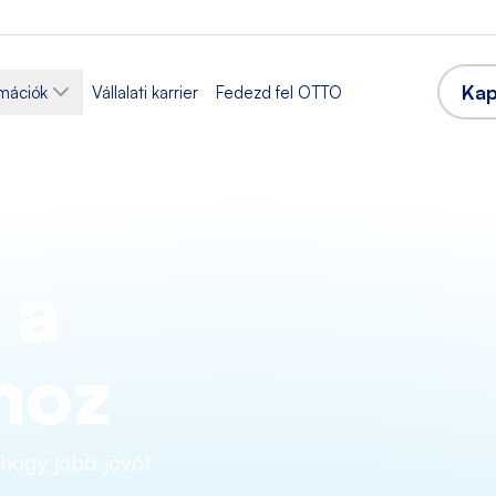
Kap
rmációk
Vállalati karrier
Fedezd fel OTTO
 a
hoz
hogy jobb jövőt