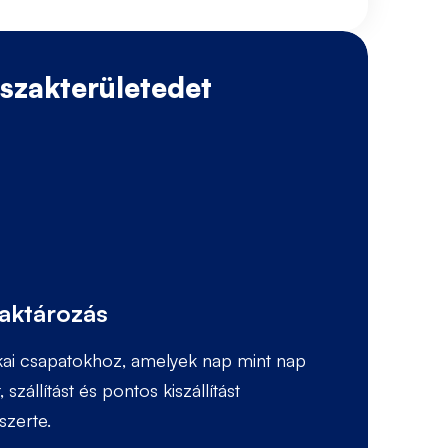
Antonina
Ukrajna
 szakterületedet
V
raktározás
G
ikai csapatokhoz, amelyek nap mint nap
D
szállítást és pontos kiszállítást
t
szerte.
n