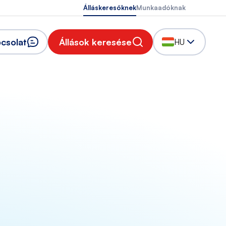
Álláskeresőknek
Munkaadóknak
csolat
Állások keresése
HU