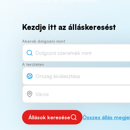
teremtsünk az embereinknek.
Kezdje itt az álláskeresést
Akarok dolgozni mint
A területen
Ország kiválasztása
Állások keresése
Összes állás megje