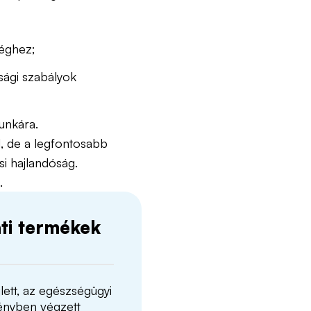
séghez;
sági szabályok
unkára.
od, de a legfontosabb
si hajlandóság.
.
ati termékek
lett, az egészségügyi
ényben végzett