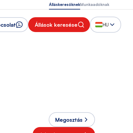
Álláskeresőknek
Munkaadóknak
csolat
Állások keresése
HU
Megosztás