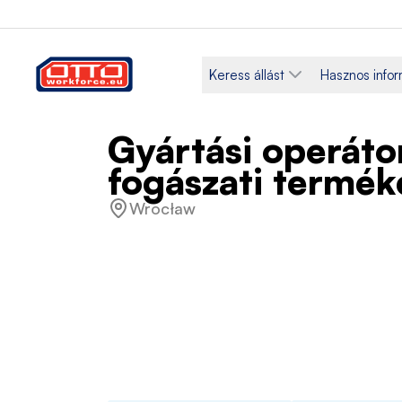
Keress állást
Hasznos info
Gyártási operátor
fogászati termék
Wrocław
Fizetés
Kategóriák
5 150,00 PLN / Havi
Termelés
Foglalkoztatás típusa
Munkarend
Határozott idejű
Teljes m