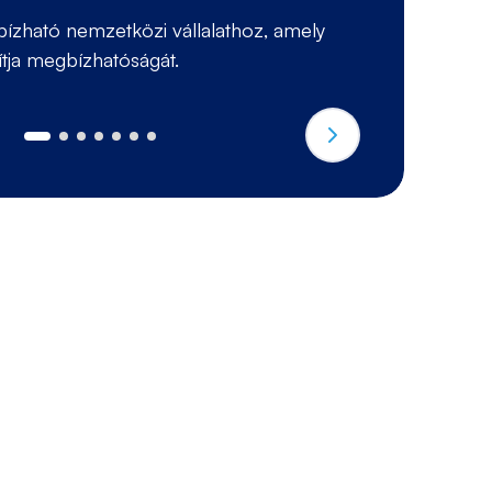
ízható nemzetközi vállalathoz, amely
B
ítja megbízhatóságát.
el