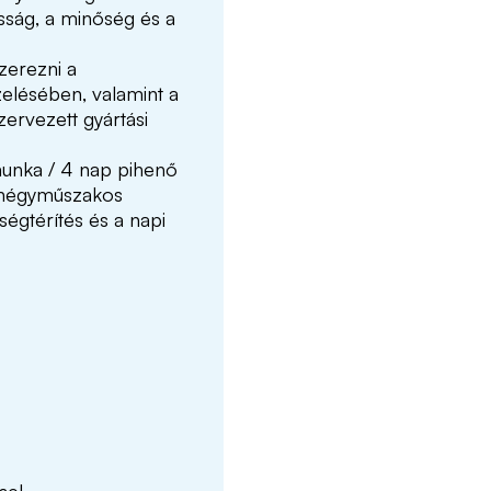
sság, a minőség és a
zerezni a
elésében, valamint a
ervezett gyártási
 munka / 4 nap pihenő
a négyműszakos
ségtérítés és a napi
sel