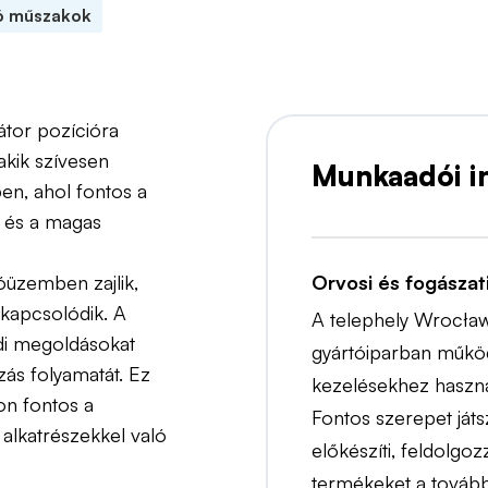
ó műszakok
átor pozícióra
akik szívesen
Munkaadói i
en, ahol fontos a
s és a magas
óüzemben zajlik,
Orvosi és fogászat
 kapcsolódik. A
A telephely Wrocławb
di megoldásokat
gyártóiparban működ
zás folyamatát. Ez
kezelésekhez használ
yon fontos a
Fontos szerepet játsz
s alkatrészekkel való
előkészíti, feldolgoz
termékeket a tovább