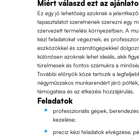
Miért válaszd ezt az ajánlat
Ez egy jó lehetőség azoknak a jelentkező
tapasztalatot szeretnének szerezni egy m
szervezett termelési környezetben. A mu
kézi feladatokat végeznek, és professzion
eszközökkel és számítógépekkel dolgozn
különösen azoknak lehet ideális, akik figy
türelmesek és fontos számukra a minősé
További előnyök közé tartozik a legfelje
négyműszakos munkarendért járó pótlék, 
támogatása és az étkezési hozzájárulás.
Feladatok
professzionális gépek, berendezé
kezelése;
precíz kézi feladatok elvégzése, péld