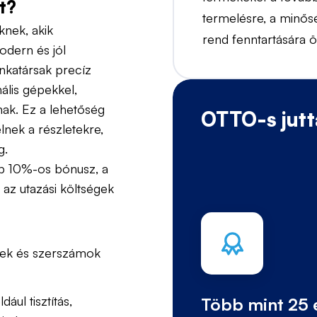
ot?
termelésre, a minősé
knek, akik
rend fenntartására ö
odern és jól
nkatársak precíz
ális gépekkel,
ak. Ez a lehetőség
OTTO-s jutt
elnek a részletekre,
g.
bb 10%-os bónusz, a
az utazási költségek
sek és szerszámok
ául tisztítás,
Több mint 25 é