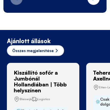
Ajánlott állások
Összes megjelenítése
Kiszállító sofőr a
Tehera
Jumbónál
Axelln
Hollandiában | Több
Etten-L
helyszínen
Csak
Bleiswijk
Logistics
dolgo