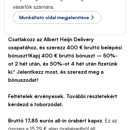
vásárlók számára.
Munkáltató oldal megjelenítése
Csatlakozz az Albert Heijn Delivery
csapatához, és szerezz 400 € bruttó belépési
bónuszt!Kapj 400 € bruttó bónuszt – 50%-
ot 2 hét után, és 50%-ot 4 hét után fizetünk
ki.*
Jelentkezz most, és szerezd meg a
bónuszodat!
Feltételek érvényesek. További részletekért
kérdezd a toborzódat.
Bruttó 17,85 eurós all-in órabért kapsz
. Ez az
összeg a 15,29 € alap órabéredből áll,