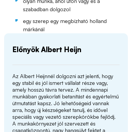
olyan munka, ahol úton vagy és a
szabadban dolgozol
egy szerep egy megbízható holland
márkánál
Előnyök Albert Heijn
Az Albert Heijnnél dolgozni azt jelenti, hogy
egy stabil és jól ismert vállalat része vagy,
amely hosszú távra tervez. A mindennapi
munkában gyakorlati betanítást és egyértelmű
útmutatást kapsz. Jó lehetőségeid vannak
arra, hogy új készségeket tanulj, és idővel
speciális vagy vezető szerepkörökbe fejlődj.
A munkakörnyezet jól szervezett és
csapatközpontú, nagy hangsúlyt fektet a