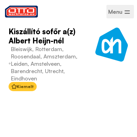
Menu
Kiszállító sofőr a(z)
Albert Heijn-nél
Bleiswijk, Rotterdam,
Roosendaal, Amszterdam,
Leiden, Amstelveen,
Barendrecht, Utrecht,
Eindhoven
Kiemelt
Fizetés
15,29 EUR / Órabér
Kategóriák
Szállítás és kézbesítés
Ágazat
Logisztika
Foglalkoztatás típusa