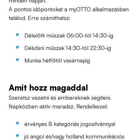
minden napján.
A pontos időpontokat a myOTTO alkalmazásban
találod. Erre számíthatsz:
Délelőtti műszak 06:00-tól 14:30-ig
Délutáni műszak 14:30-tól 22:30-ig
Munka hétfőtől vasárnapig
Amit hozz magaddal
Szeretsz vezetni és embereknek segíteni.
Napközben aktív maradsz. Rendelkezel:
érvényes B kategóriás jogosítvánnyal
jó angol és/vagy holland kommunikációs