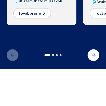
Kiszámítható műszakok
Szük
További infó
Továb