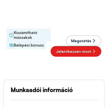
Határozott idejű
Munkarend
Teljes munkaidő
Elfogadott nyelvek
Angol
,
Holland
Kiszámítható
műszakok
Megosztás
Belépési bónusz
Jelentkezzen most
Népszerű munkaadó
Munkaadói információ