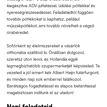
kiegészítve ADV-juttatással, üdülési pótlékkal és
nyereségrészesedéssel. Feladataidtól függően
további pótlékokat is kaphatsz, például
műszakpótlékot, ami tovább növelheti a végső
órabéredet.
Sofőrként az élelmiszereket a vásárlók
otthonába szállítod ki. Önállóan dolgozol,
szeretsz úton lenni, és Hollandia egyik
legmegbízhatóbb szupermarketjét képviseled. Te
vezeted a jól ismert kék Albert Heijn futárfurgont,
és minden nap sok emberrel találkozol.
Barátságos fogadtatással és alapos betanítással
magabiztosan indítunk el az utadon!
Napi feladataid