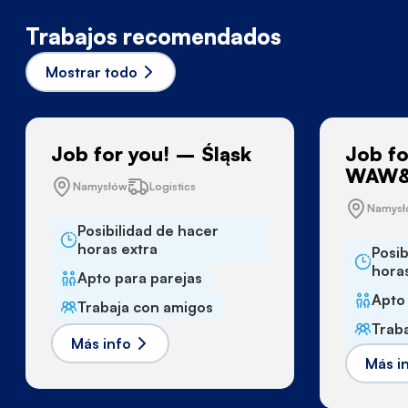
Trabajos recomendados
Mostrar todo
Job for you! – Śląsk
Job fo
WAW&
Namysłów
Logistics
Namys
Posibilidad de hacer
horas extra
Posib
hora
Apto para parejas
Apto
Trabaja con amigos
Trab
Más info
Más i