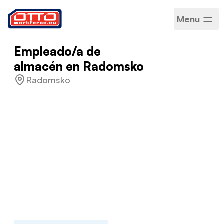
Menu
Empleado/a de
almacén en Radomsko
Radomsko
Salario
3800 - 6500 zł netos
Categorías
Logística
Sector
Logística
Tipo de empleo
De duración determinada
Horario de trabajo
Jornada completa
Idiomas aceptados
Polaco