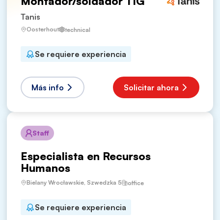
Montador/soldador TIG
Tanis
Oosterhout
technical
Se requiere experiencia
Más info
Solicitar ahora
Staff
Especialista en Recursos
Humanos
Bielany Wrocławskie, Szwedzka 5
office
Se requiere experiencia