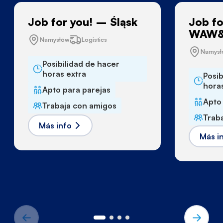
Job for you! – Śląsk
Job fo
WAW&
Namysłów
Logistics
Namys
Posibilidad de hacer
horas extra
Posib
hora
Apto para parejas
Apto
Trabaja con amigos
Trab
Más info
Más i