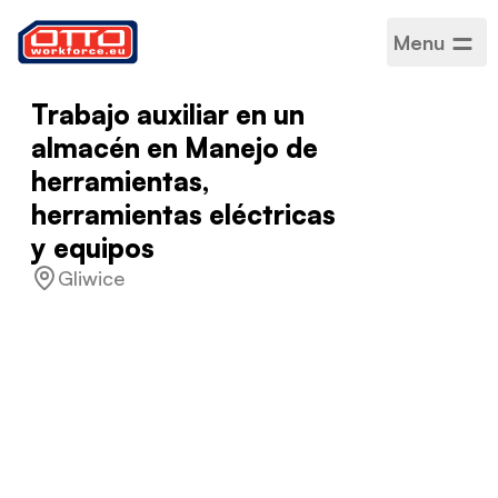
Menu
Trabajo auxiliar en un
almacén en Manejo de
herramientas,
herramientas eléctricas
y equipos
Gliwice
Salario
4.984,00 PLN / Mensual
Categorías
Logística
Sector
Producción
Tipo de empleo
Basado en proyectos
Horario de trabajo