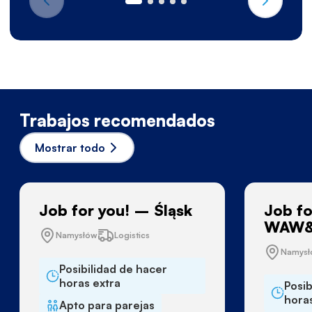
Trabajos recomendados
Mostrar todo
Job for you! – Śląsk
Job fo
WAW&
Namysłów
Logistics
Namys
Posibilidad de hacer
horas extra
Posib
hora
Apto para parejas