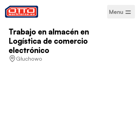
Menu
Trabajo en almacén en
Logística de comercio
electrónico
Głuchowo
Salario
32,00 PLN / Por hora
Categorías
Logística
Sector
Producción
Tipo de empleo
De duración determinada
Horario de trabajo
Jornada completa
Idiomas aceptados
Polaco