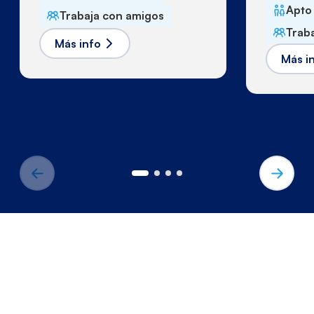
Apto
Trabaja con amigos
Trab
Más info
Más i