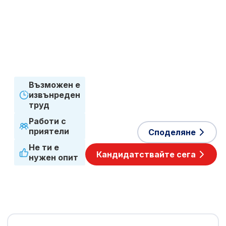
Срочен договор
Работен график
Пълно работно
време
Приети езици
Английски
,
Полски
Възможен е
извънреден
труд
Работи с
приятели
Споделяне
Не ти е
Кандидатствайте сега
нужен опит