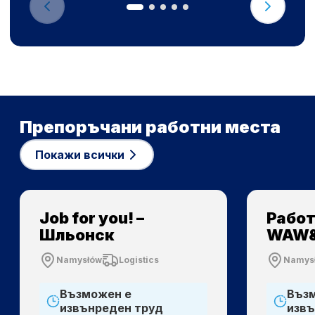
Препоръчани работни места
Покажи всички
Job for you! –
Работа
Шльонск
WAW&
Namysłów
Logistics
Namys
Възможен е
Въз
извънреден труд
извъ