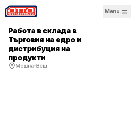
Menu
Работа в склада в
Търговия на едро и
дистрибуция на
продукти
Мошна-Веш
Заплата
3 250,00 PLN –
3 750,00 PLN /
На час
Категории
Логистика и
складиране
Сектор
Логистика
Тип заетост