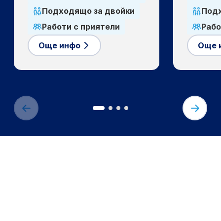
Подходящо за двойки
Подх
Работи с приятели
Рабо
Още инфо
Още 