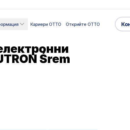
Ко
формация
Кариери ОТТО
Открийте OTTO
електронни
DUTRON Śrem
Сектор
ство и монтаж
Производство
афик
Приети езици
ботно време
Полски