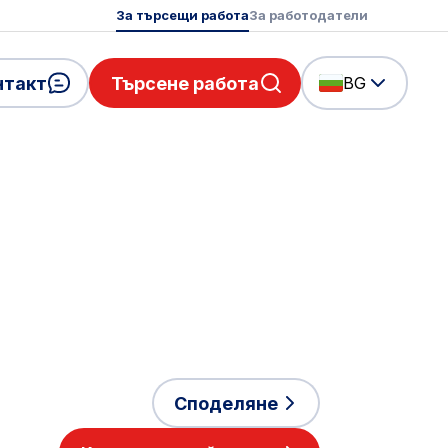
За търсещи работа
За работодатели
нтакт
Търсене работа
BG
Споделяне