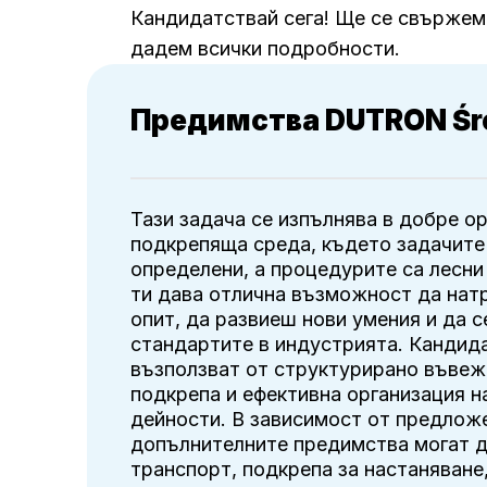
Кандидатствай сега! Ще се свържем 
дадем всички подробности.
Предимства DUTRON Ś
Тази задача се изпълнява в добре о
подкрепяща среда, където задачите
определени, а процедурите са лесни
ти дава отлична възможност да нат
опит, да развиеш нови умения и да 
стандартите в индустрията. Кандид
възползват от структурирано въвеж
подкрепа и ефективна организация 
дейности. В зависимост от предлож
допълнителните предимства могат 
транспорт, подкрепа за настаняване,