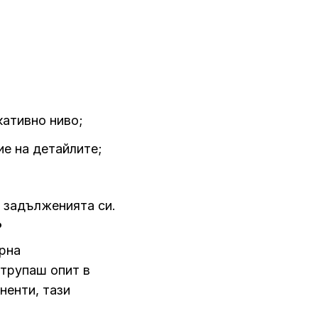
кативно ниво;
ие на детайлите;
м задълженията си.
?
рна
атрупаш опит в
ненти, тази
.