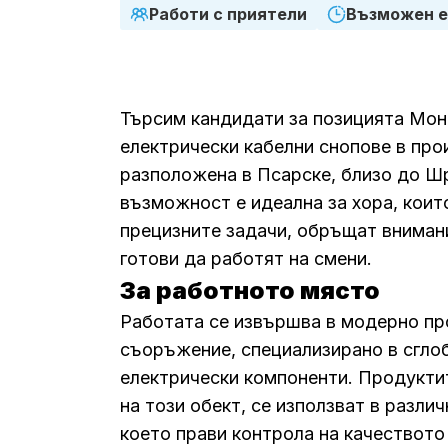
Работи с приятели
Възможен е
Търсим кандидати за позицията Мон
електрически кабелни снопове в про
разположена в Псарске, близо до Ш
възможност е идеална за хора, коит
прецизните задачи, обръщат внимани
готови да работят на смени.
За работното място
Работата се извършва в модерно п
съоръжение, специализирано в сгло
електрически компоненти. Продукти
на този обект, се използват в разли
което прави контрола на качеството