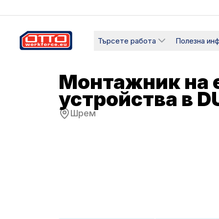
Търсете работа
Полезна ин
Монтажник на 
устройства в 
Шрем
Заплата
Категории
3510 - 3700 злоти нето
Производ
Тип заетост
Работен гр
Срочен договор
Пълно ра