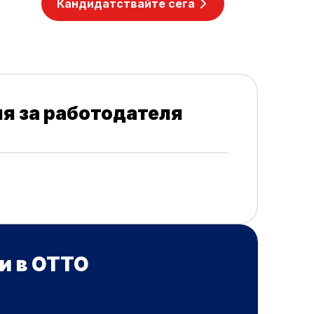
Кандидатствайте сега
я за работодателя
и в OTTO