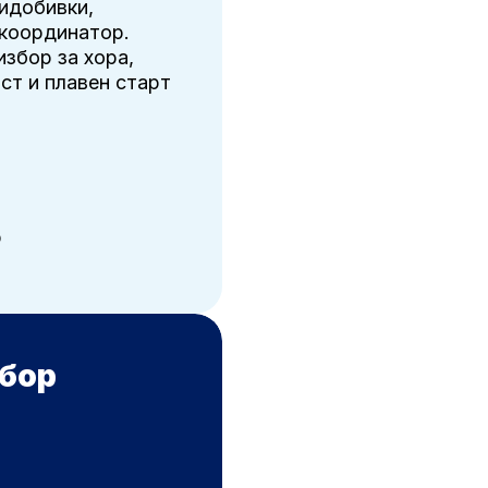
идобивки,
 координатор.
избор за хора,
ст и плавен старт
р
дбор
Нашият про