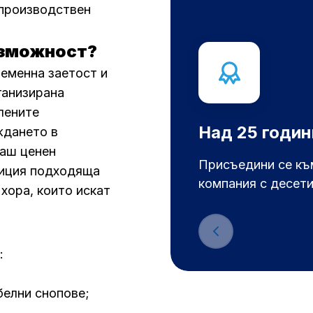
 производствен
ъзможност?
еменна заетост и
ганизирана
лените
Над 25 годин
ждането в
паш ценен
Присъедини се к
зиция подходяща
компания с десет
 хора, които искат
:
белни снопове;