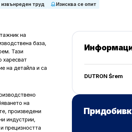
 извънреден труд
Изисква се опит
тажник на
изводствена база,
Информаци
рем. Тази
о харесват
е на детайла и са
DUTRON Śrem
роизводствено
бяването на
Придобивк
те, произведени
чни индустрии,
 и прецизността