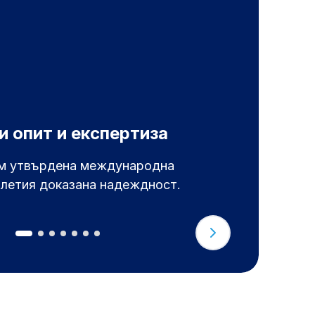
Е
и опит и експертиза
в
ъм утвърдена международна
П
илетия доказана надеждност.
е