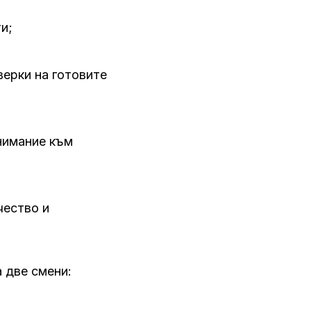
и;
верки на готовите
нимание към
чество и
 две смени: