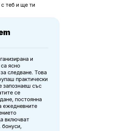
с теб и ще ти
rem
рганизирана и
 са ясно
 за следване. Това
рупаш практически
се запознаеш със
атите се
дане, постоянна
на ежедневните
ението
да включват
 бонуси,