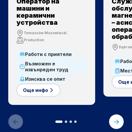
Оператор на
Служ
машини и
обслу
керамични
магне
устройства
– аси
опера
Tomaszów Mazowiecki
обра
Production
Dąbrow
Работи с приятели
Рабо
Възможен е
извънреден труд
Мест
Изисква се опит
Още 
Още инфо