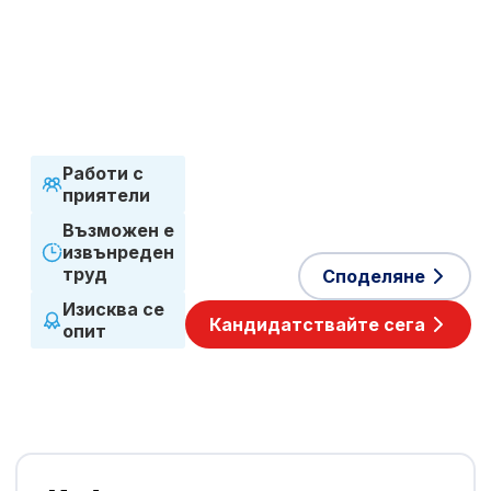
Срочен договор
Работен график
Пълно работно
време
Приети езици
Полски
Работи с
приятели
Възможен е
извънреден
труд
Споделяне
Изисква се
Кандидатствайте сега
опит