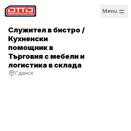
Menu
Служител в бистро /
Кухненски
помощник в
Търговия с мебели и
логистика в склада
Гданск
Заплата
4 050,00 PLN /
Месечно
Категории
Производство и
монтаж
Сектор
Производство
Тип заетост