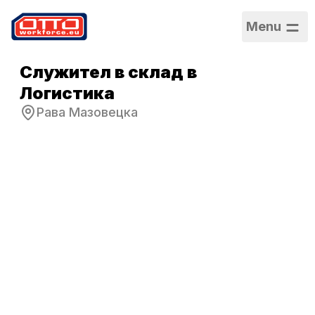
Menu
Служител в склад в
Логистика
Рава Мазовецка
Заплата
5 355,00 PLN –
5 355,00 PLN /
Месечно
Категории
Логистика и
складиране
Сектор
Производство
Тип заетост
Срочен договор
Работен график
Пълно работно
време