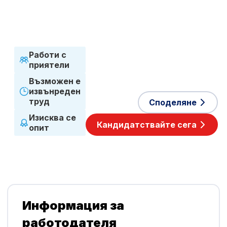
Приети езици
Английски
,
Полски
Работи с
приятели
Възможен е
извънреден
труд
Споделяне
Изисква се
Кандидатствайте сега
опит
Информация за
работодателя