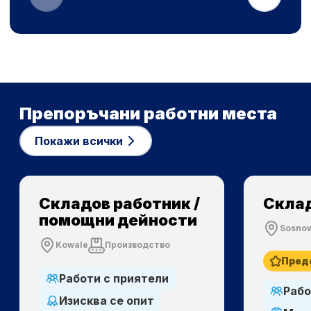
Препоръчани работни места
Покажи всички
Складов работник /
Склад
помощни дейности
Sosno
Kowale
Производство
Пред
Работи с приятели
Рабо
Изисква се опит