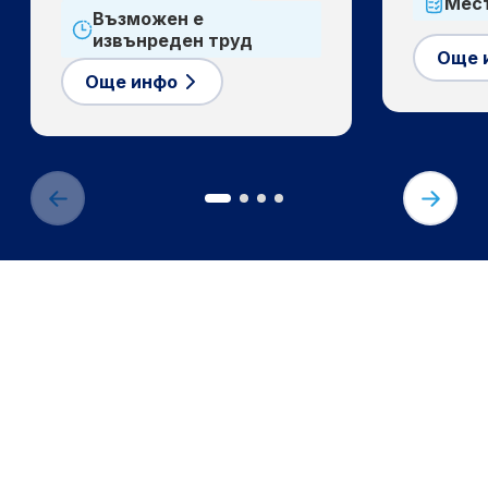
Мест
Възможен е
извънреден труд
Още 
Още инфо