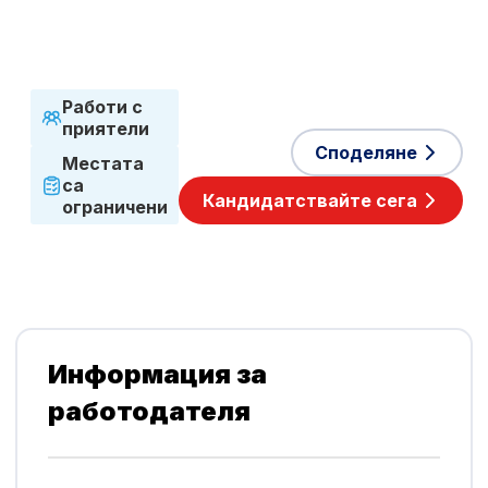
време
Приети езици
Полски
Работи с
приятели
Споделяне
Местата
са
Кандидатствайте сега
ограничени
Информация за
работодателя