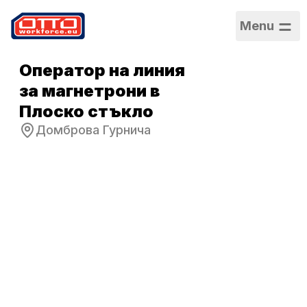
Menu
Оператор на линия
за магнетрони в
Плоско стъкло
Домброва Гурнича
Заплата
3900 - 5000
злоти нето
Категории
Производство и
монтаж
Сектор
Производство
Тип заетост
Срочен договор
Работен график
Пълно работно