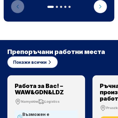
Препоръчани работни места
Покажи всички
Работа за Вас! –
Ръчн
WAW&GDN&LDZ
прои
рабо
Namysłów
Logistics
Prusz
Възможен е