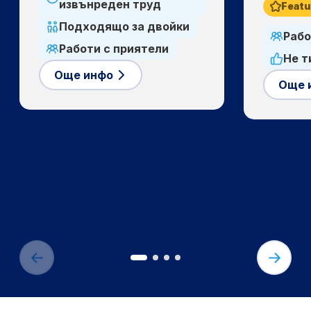
извънреден труд
Feat
Подходящо за двойки
Рабо
Работи с приятели
Не т
Още инфо
Още 