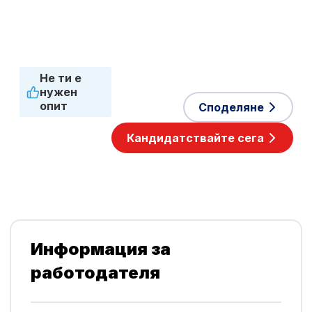
време
Приети езици
Английски
,
Нидерландски
Не ти е
нужен
опит
Споделяне
Популярен
Кандидатствайте сега
работодател
Информация за
работодателя