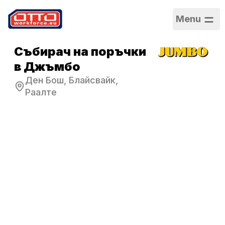
Menu
Събирач на поръчки
в Джъмбо
Ден Бош, Блайсвайк,
Раалте
Заплата
14,99 € на час
Категории
Логистика и
складиране
Сектор
Логистика
Тип заетост
Срочен
договор
Работен график
Пълно работно