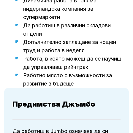
Динамична работа в голяма
нидерландска компания за
супермаркети
Да работиш в различни складови
отдели
Допълнително заплащане за нощен
труд и работа в неделя
Работа, в която можеш
да
се научиш
да
управляваш
рийчтрак
Работно място с възможности за
развитие
в бъдеще
Предимства Джъмбо
Да работиш в Jumbo означава да си