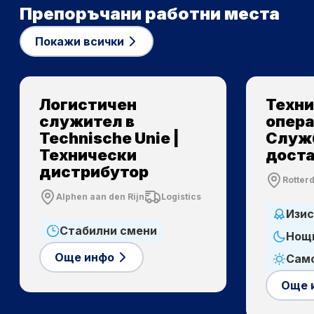
Препоръчани работни места
Покажи всички
Логистичен
Техн
служител в
опера
Technische Unie |
Служб
Технически
дост
дистрибутор
Rotter
Alphen aan den Rijn
Logistics
Изис
Стабилни смени
Нощ
Още инфо
Само
Още 