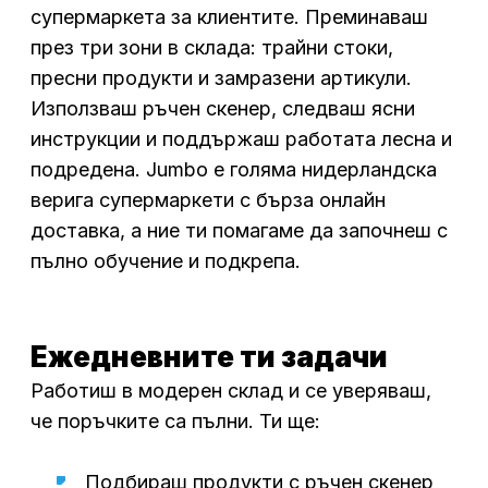
супермаркета за клиентите. Преминаваш
през три зони в склада:
трайни
стоки,
пресни
продукти
и замразени артикули.
Използваш ръчен скенер, следваш ясни
инструкции
и поддържаш работата лесна и
подре
дена
.
Jumbo е голяма нидерландска
верига супермаркети с бърза онлайн
доставка, а ние
ти
п
омагаме да започнеш с
пълно обучение и подкрепа.
Ежедневните ти задачи
Работиш в модерен склад и се уверяваш,
че поръчките са пълни. Ти ще:
Подбираш продукти с ръчен скенер