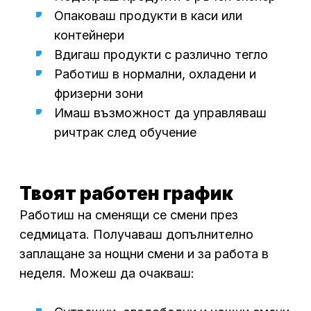
Опаковаш продукти в каси или
контейнери
Вдигаш продукти с различно тегло
Работиш в нормални,
охладени
и
фризерни зони
Имаш възможност да у
правляваш
ричтрак
след
обучение
Твоят работен график
Работиш
на
сменящи се смени през
седмицата.
Получаваш допълнително
заплащане за нощни смени и за работа в
неделя.
Можеш да очакваш: