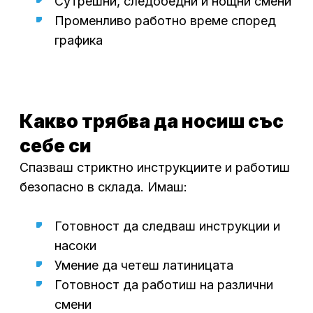
Сутрешни
,
с
ледобедни
и нощни
смени
Променливо работно време според
графика
Какво трябва да носиш със
себе си
Спазваш
стриктно инструкциите
и работиш
безопасно в склада. Имаш:
Готовност да следваш
инструкции
и
насоки
Умение да четеш латиницата
Готовност да работиш на различни
смени