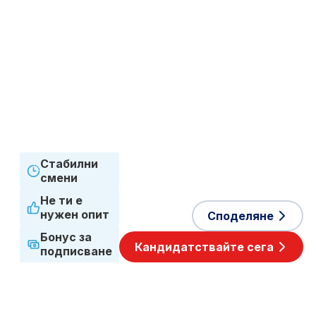
складиране
Сектор
Логистика
Тип заетост
Срочен договор
Работен график
Пълно работно
време
Приети езици
Английски
,
Нидерландски
Стабилни
смени
Не ти е
нужен опит
Споделяне
Бонус за
Кандидатствайте сега
подписване