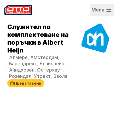
Menu
Служител по
комплектоване на
поръчки в Albert
Heijn
Алмере, Амстердам,
Барендрехт, Блайсвейк,
Айндховен, Остерхаут,
Розендал, Утрехт, Зволе
Представени
Заплата
14,99 € на час
Категории
Логистика и