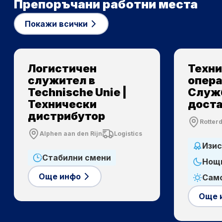
Препоръчани работни места
Покажи всички
Логистичен
Техн
служител в
опера
Technische Unie |
Служб
Технически
дост
дистрибутор
Rotter
Alphen aan den Rijn
Logistics
Изис
Стабилни смени
Нощ
Още инфо
Само
Още 