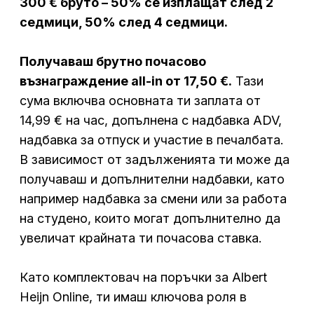
300 € бруто – 50% се изплащат след 2
седмици, 50% след 4 седмици.
Получаваш брутно почасово
възнаграждение all-in от 17,50 €.
Тази
сума включва основната ти заплата от
14,99 € на час, допълнена с надбавка ADV,
надбавка за отпуск и участие в печалбата.
В зависимост от задълженията ти може да
получаваш и допълнителни надбавки, като
например надбавка за смени или за работа
на студено, които могат допълнително да
увеличат крайната ти почасова ставка.
Като комплектовач на поръчки за Albert
Heijn Online, ти имаш ключова роля в