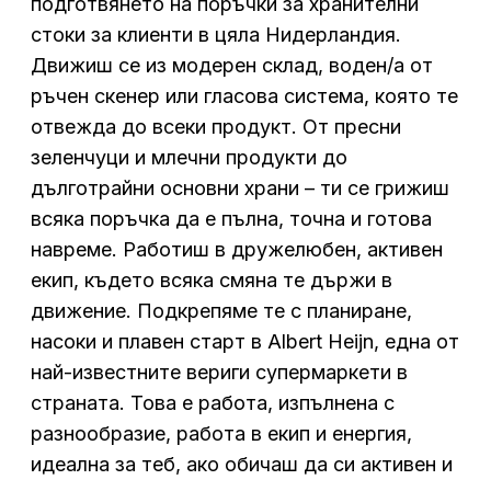
подготвянето на поръчки за хранителни
стоки за клиенти в цяла Нидерландия.
Движиш се из модерен склад, воден/а от
ръчен скенер или гласова система, която те
отвежда до всеки продукт. От пресни
зеленчуци и млечни продукти до
дълготрайни основни храни – ти се грижиш
всяка поръчка да е пълна, точна и готова
навреме. Работиш в дружелюбен, активен
екип, където всяка смяна те държи в
движение. Подкрепяме те с планиране,
насоки и плавен старт в Albert Heijn, една от
най-известните вериги супермаркети в
страната. Това е работа, изпълнена с
разнообразие, работа в екип и енергия,
идеална за теб, ако обичаш да си активен и