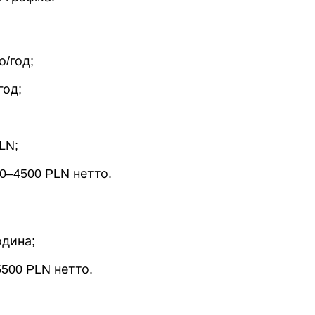
о/год;
год;
LN;
0–4500 PLN нетто.
одина;
5500 PLN нетто.