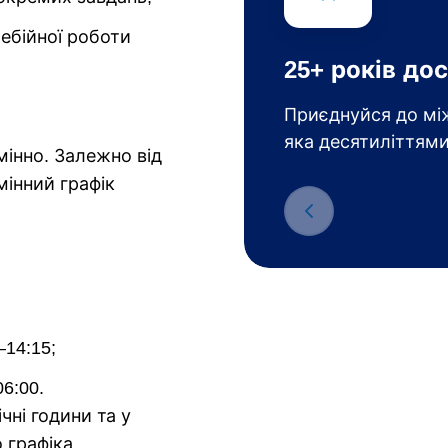
ебійної роботи
25+ років дос
Приєднуйся до між
яка десятиліттями
інно. Залежно від
мінний графік
–14:15;
06:00.
ні години та у
 графіка.