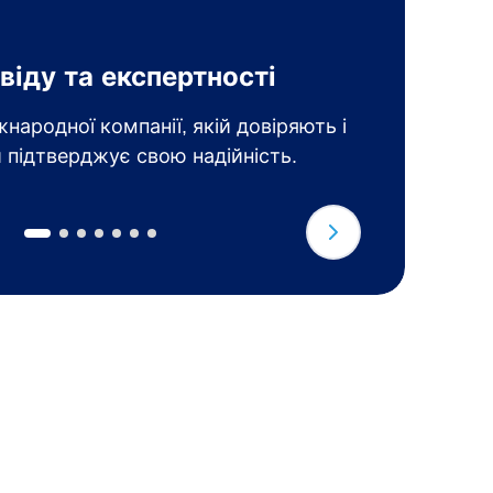
Щ
віду та експертності
з
народної компанії, якій довіряють і
О
 підтверджує свою надійність.
т