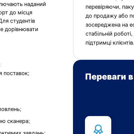
включають наданий
перевіряючи, пак
орт до місця
до продажу або п
Для студентів
зосереджена на е
же дорівнювати
стабільній роботі,
підтримці клієнтів
:
я поставок;
Переваги в
мовлень;
ою сканера;
окремих завдань;