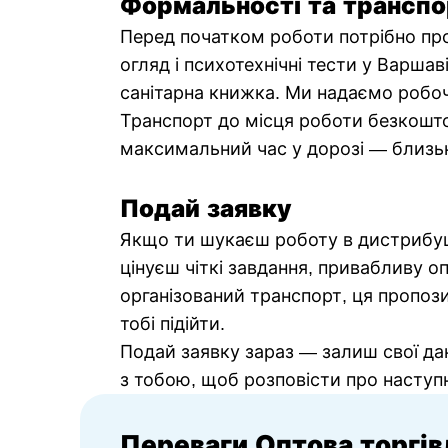
Формальності та транспо
Перед початком роботи потрібно пр
огляд і психотехнічні тести у Варшав
санітарна книжка. Ми надаємо робоч
Транспорт до місця роботи безкошто
максимальний час у дорозі — близьк
Подай заявку
Якщо ти шукаєш роботу в дистрибуц
цінуєш чіткі завдання, привабливу о
організований транспорт, ця пропоз
тобі підійти.
Подай заявку зараз — залиш свої дан
з тобою, щоб розповісти про наступн
Переваги Оптова торгів