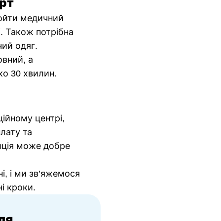
рт
ойти медичний
і. Також потрібна
ий одяг.
вний, а
о 30 хвилин.
ійному центрі,
плату та
иція може добре
і, і ми зв’яжемося
і кроки.
ля