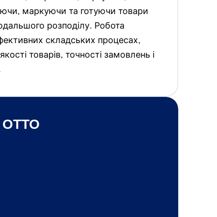
уючи, маркуючи та готуючи товари
одальшого розподілу. Робота
фективних складських процесах,
 якості товарів, точності замовлень і
.
 OTTO