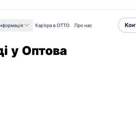
Кон
інформація
Кар’єра в OTTO
Про нас
ді у Оптова
ї
Сектор
ика та складське
Логістика
дарство
роботи
Прийнятні мови
зайнятість
Англійська
Польська
,