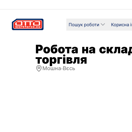
Пошук роботи
Корисна 
Робота на скла
торгівля
Мошна-Вєсь
Зарплата
Категорі
3 250,00 PLN – 3 750,00 PLN /
Логіст
Погодинна
госпо
Тип зайнятості
Графік 
Строковий
Повна 