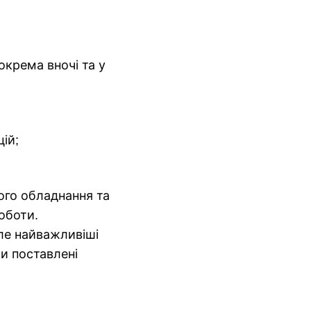
крема вночі та у
ій;
ого обладнання та
оботи.
але найважливіші
и поставлені