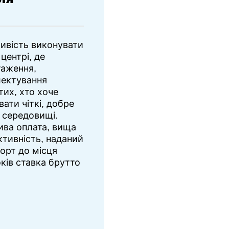
ивість виконувати
центрі, де
таження,
лектування
тих, хто хоче
вати чіткі, добре
у середовищі.
ва оплата, вища
уктивність, наданий
орт до місця
оків ставка брутто