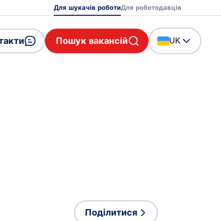
Для шукачів роботи
Для роботодавців
такти
Пошук вакансій
UK
Поділитися