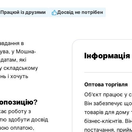
Працюй із друзями
Досвід не потрібен
авдання в
ува, у Мошна-
Інформація
датам, які
у складському
нь і хочуть
Оптова торгівля
Об’єкт працює у сф
опозицію?
Він забезпечує що
кає роботу з
товарів для дому 
тю здобути досвід
бізнес-клієнтів. В
ивою оплатою,
постачання, прий