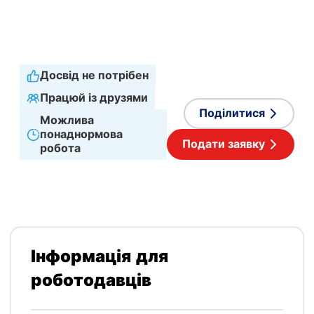
Графік роботи
Повна зайнятість
Прийнятні мови
Англійська
,
Польська
Досвід не потрібен
Працюй із друзями
Поділитися
Можлива
понаднормова
Подати заявку
робота
Інформація для
роботодавців