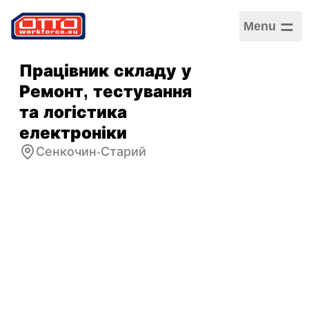
Menu
Працівник складу у
Ремонт, тестування
та логістика
електроніки
Сенкочин-Старий
Зарплата
5 000,00 PLN / Щомісячна
Категорії
Логістика та складське
господарство
,
Обслуговування клієнтів
Сектор
Логістика
,
Технічний
Тип зайнятості
Строковий