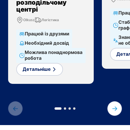
розподільчому
центрі
Прац
Olkusz
Логістика
Стаб
граф
Працюй із друзями
Знан
Необхідний досвід
не о
Можлива понаднормова
Дета
робота
Детальніше