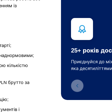
енням із
арті;
25+ років дос
онаднормовими;
Приєднуйся до між
шою кількістю
яка десятиліттями
PLN брутто за
цію;
ументів і