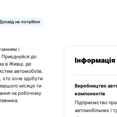
зайнятість
Польська
Досвід не потрібен
чанням і
 Приєднуйся до
Інформація
а в Живці, де
истем автомобілів.
, хто хоче здобути
першого місяця ти
Виробництво авто
чання на робочому
компонентів
тавника.
Підприємство пра
автомобільних і т