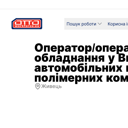
Пошук роботи
Корисна 
Оператор/опер
обладнання у 
автомобільних 
полімерних ком
Живець
Зарплата
Категорі
3800–5500 злотих нетто
Виробн
Тип зайнятості
Графік 