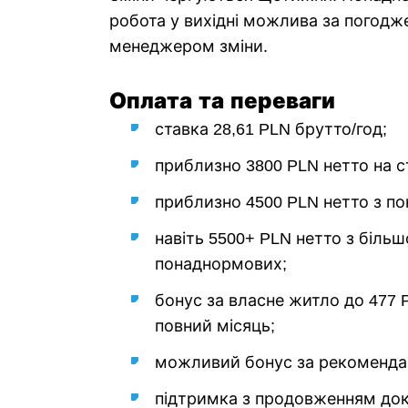
робота у вихідні можлива за погодж
менеджером зміни.
Оплата та переваги
ставка 28,61 PLN брутто/год;
приблизно 3800 PLN нетто на ст
приблизно 4500 PLN нетто з п
навіть 5500+ PLN нетто з біль
понаднормових;
бонус за власне житло до 477 
повний місяць;
можливий бонус за рекоменда
підтримка з продовженням док