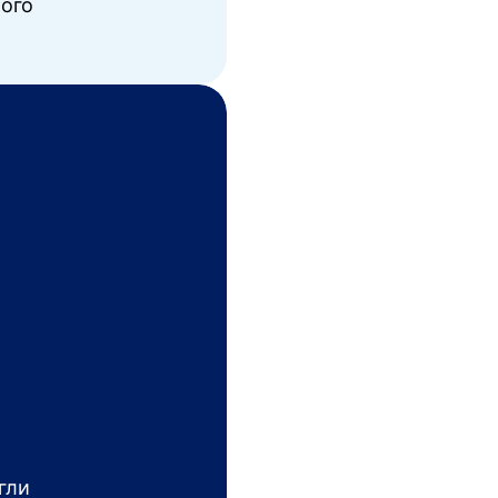
ого
Наш процес
крок 2
Перша розмова
гли