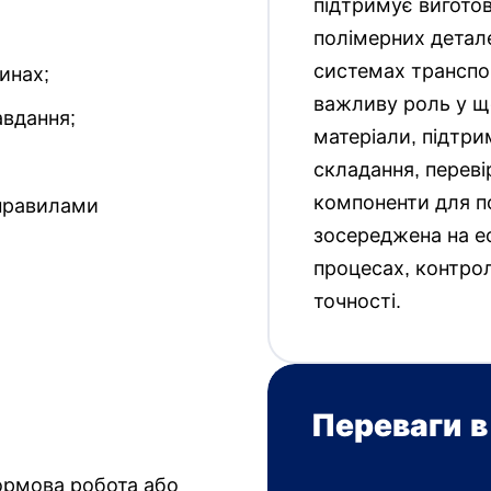
підтримує виготов
полімерних детал
системах транспор
инах;
важливу роль у щ
авдання;
матеріали, підтр
складання, перевір
компоненти для п
 правилами
зосереджена на е
процесах, контрол
точності.
Переваги в
ормова робота або