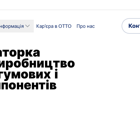
Кон
інформація
Кар’єра в OTTO
Про нас
аторка
Виробництво
гумових і
понентів
ї
Сектор
ицтво та збірка
Виробництво
роботи
Прийнятні мови