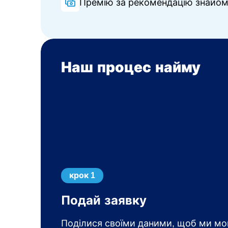
Премію за рекомендацію знайом
Наш процес найму
крок 1
Подай заявку
Поділися своїми даними, щоб ми мо