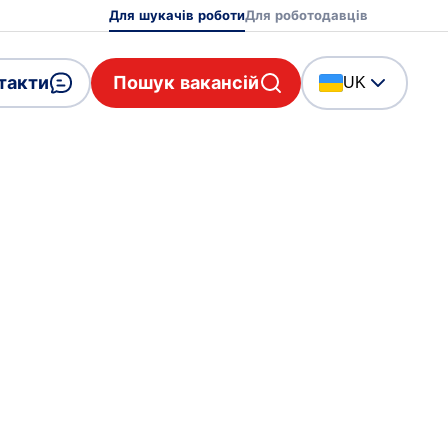
Для шукачів роботи
Для роботодавців
такти
Пошук вакансій
UK