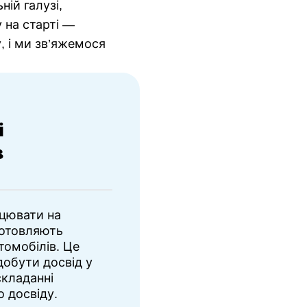
ій галузі,
 на старті —
, і ми зв’яжемося
і
в
ацювати на
готовляють
томобілів. Це
добути досвід у
складанні
о досвіду.