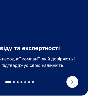
Щ
віду та експертності
з
народної компанії, якій довіряють і
О
 підтверджує свою надійність.
т