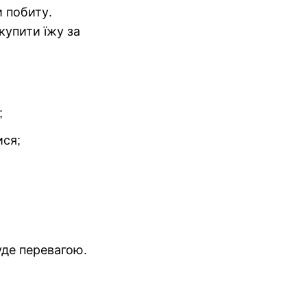
 побиту.
купити їжу за
;
ися;
уде перевагою.