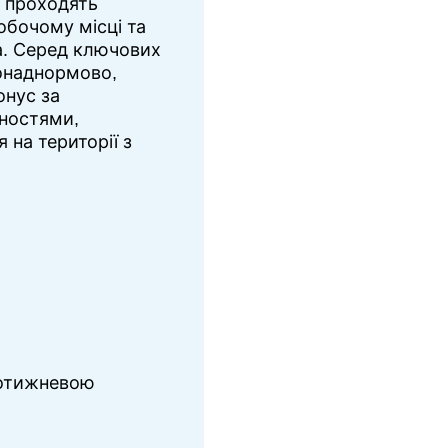
 проходять
робочому місці та
а. Серед ключових
онаднормово,
онус за
ностями,
 на території з
щотижневою