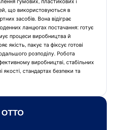
лення гумових, пластикових і
ей, що використовуються в
тних засобів. Вона відіграє
оденних ланцюгах постачання: готує
имує процеси виробництва й
яє якість, пакує та фіксує готові
одальшого розподілу. Робота
фективному виробництві, стабільних
і якості, стандартах безпеки та
 OTTO