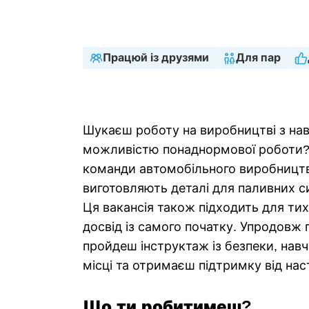
Строковий
Повна 
Працюй із друзями
Для пар
Шукаєш роботу на виробництві з нав
можливістю понаднормової роботи?
команди автомобільного виробництв
виготовляють деталі для паливних с
Ця вакансія також підходить для тих
досвід із самого початку. Упродовж 
пройдеш інструктаж із безпеки, нав
місці та отримаєш підтримку від нас
Що ти робитимеш?