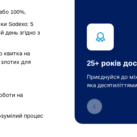
або 100%,
тки Sodexo: 5
й день згідно з
о квитка на
 злотих для
25+ років дос
Приєднуйся до між
яка десятиліттями
оботи на
озумілий процес