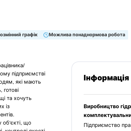
роботи
Прийнятні мови
зайнятість
Англійська
Польська
,
озмінний графік
Можлива понаднормова робота
ацівника/
чому підприємстві
Інформація
юдям, які мають
, готові
і та хочуть
х із
Виробництво гідр
нтів.
комплектувальни
 об’єкті, що
Підприємство пра