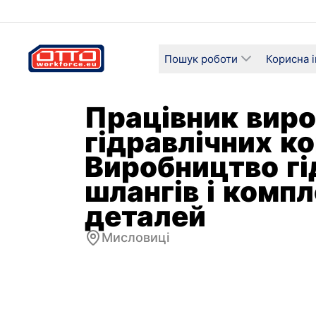
Пошук роботи
Корисна 
Працівник вир
гідравлічних к
Виробництво гі
шлангів і комп
деталей
Мисловиці
Зарплата
Категорі
4706–5350 злотих брутто
Виробн