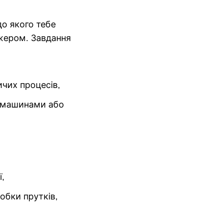
до якого тебе
джером. Завдання
чих процесів,
и машинами або
ї,
обки прутків,