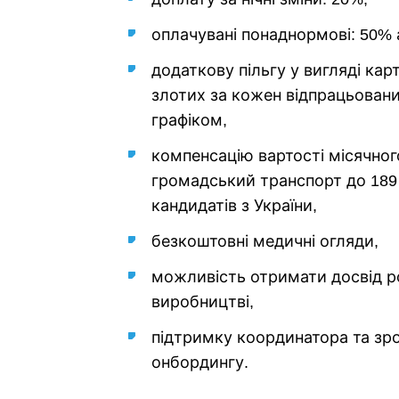
оплачувані понаднормові: 50% 
додаткову пільгу у вигляді кар
злотих за кожен відпрацьовани
графіком,
компенсацію вартості місячног
громадський транспорт до 189
кандидатів з України,
безкоштовні медичні огляди,
можливість отримати досвід р
виробництві,
підтримку координатора та зр
онбордингу.