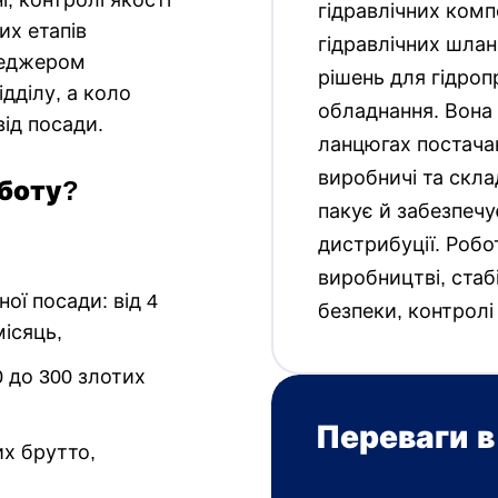
і, контролі якості
гідравлічних комп
их етапів
гідравлічних шланг
неджером
рішень для гідро
дділу, а коло
обладнання. Вона
від посади.
ланцюгах постачан
виробничі та скла
боту?
пакує й забезпечу
дистрибуції. Роб
виробництві, стаб
ої посади: від 4
безпеки, контролі 
місяць,
0 до 300 злотих
Переваги в
х брутто,