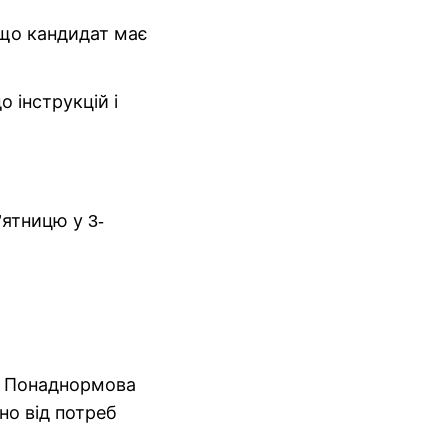
що кандидат має
о інструкцій і
’ятницю у 3-
а. Понаднормова
о від потреб