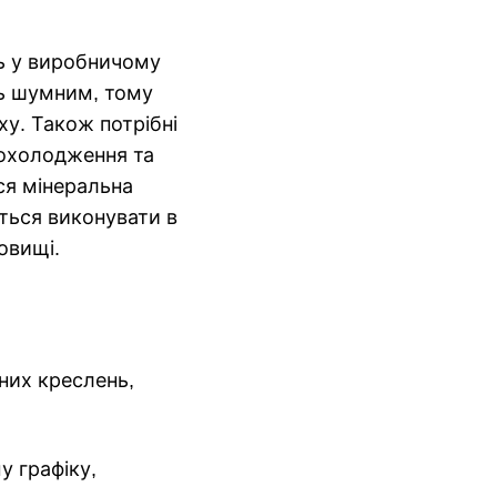
ть у виробничому
ь шумним, тому
у. Також потрібні
 охолодження та
ся мінеральна
ться виконувати в
овищі.
них креслень,
у графіку,