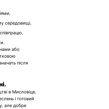
іями,
му середовищі,
співпрацю,
и.
инами або
атковою
значать після
і.
тві в Мисловіце,
слень і готовий
у, але добре