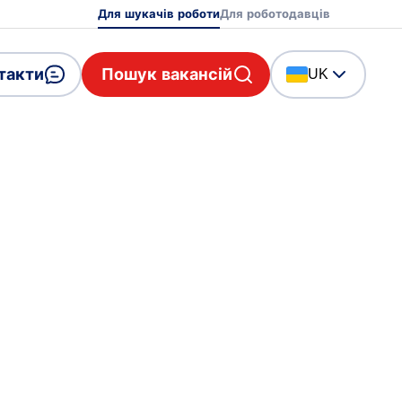
Для шукачів роботи
Для роботодавців
такти
Пошук вакансій
UK