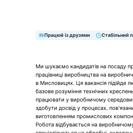
Тип зайнятості
Графік 
Строковий
Повна 
Працюй із друзями
Стабільний п
Ми шукаємо кандидатів на посаду пр
працівниці виробництва на виробни
в Мисловицях. Ця вакансія підійде л
базове розуміння технічних креслень
працювати у виробничому середовищ
здобути досвід у процесах, пов’язани
виготовленням промислових компоне
Робота відбувається на виробничому