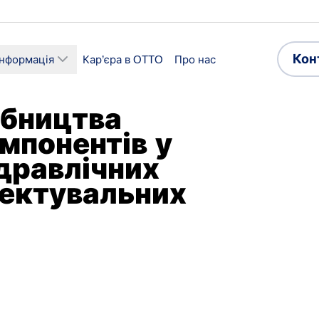
Кон
інформація
Кар’єра в OTTO
Про нас
обництва
омпонентів у
дравлічних
лектувальних
ї
Сектор
ицтво та збірка
Виробництво