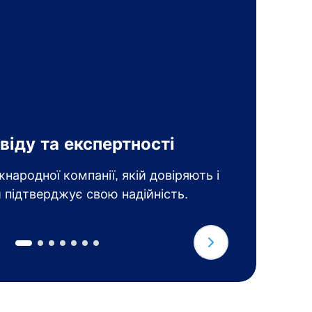
Щ
віду та експертності
з
народної компанії, якій довіряють і
О
 підтверджує свою надійність.
т