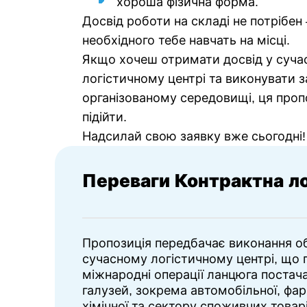
хороша фізична форма.
Досвід роботи на складі не потрібен
необхідного тебе навчать на місці.
Якщо хочеш отримати досвід у суч
логістичному центрі та виконувати з
організованому середовищі, ця проп
підійти.
Надсилай свою заявку вже сьогодні!
Переваги Контрактна ло
Пропозиція передбачає виконання об
сучасному логістичному центрі, що 
міжнародні операції ланцюга постача
галузей, зокрема автомобільної, фа
хімічної та сектору споживчих товар