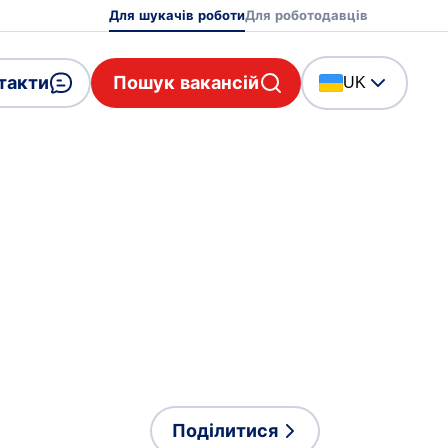
Для шукачів роботи
Для роботодавців
такти
Пошук вакансій
UK
Поділитися