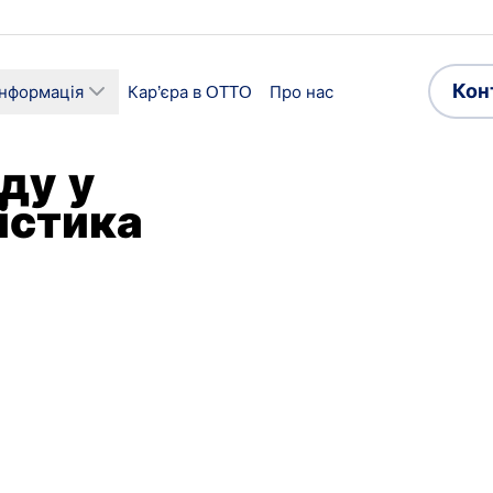
Кон
інформація
Кар’єра в OTTO
Про нас
ду у
істика
ї
Сектор
ика та складське
Логістика
дарство
роботи
Прийнятні мови
зайнятість
Польська