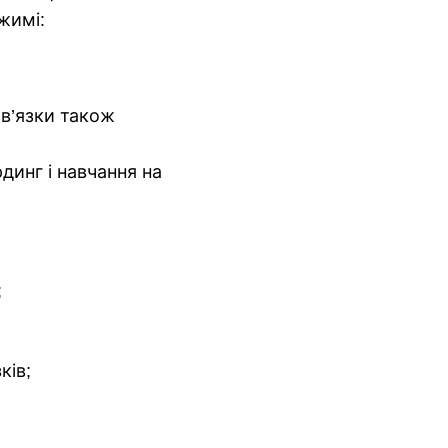
жимі:
в’язки також
динг і навчання на
;
ків;