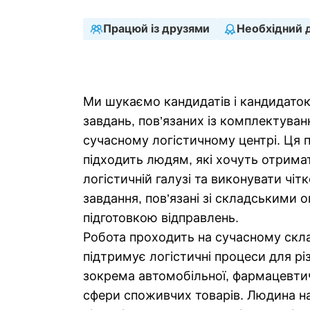
Працюй із друзями
Необхідний 
Ми шукаємо кандидатів і кандидаток
завдань, пов’язаних із комплектува
сучасному логістичному центрі. Ця 
підходить людям, які хочуть отримат
логістичній галузі та виконувати чіт
завдання, пов’язані зі складськими 
підготовкою відправлень.
Робота проходить на сучасному скла
підтримує логістичні процеси для рі
зокрема автомобільної, фармацевтичн
сфери споживчих товарів. Людина на