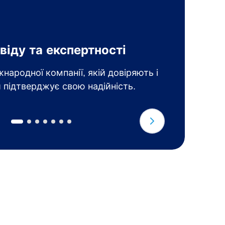
Щ
віду та експертності
з
народної компанії, якій довіряють і
О
 підтверджує свою надійність.
т