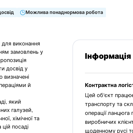
досвід
Можлива понаднормова робота
 для виконання
нням замовлень у
Інформація
пропозиція
и досвід у
ко визначені
операціями й
Контрактна логіс
Цей об’єкт працює
ді, який
транспорту та скл
зних галузей,
операції ланцюга 
ої, хімічної та
виробничих клієнт
 цій посаді
щоденному русі то