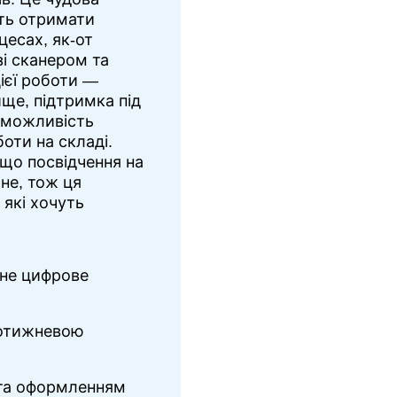
уть отримати
цесах, як-от
і сканером та
цієї роботи —
ще, підтримка під
і можливість
оти на складі.
 що посвідчення на
не, тож ця
 які хочуть
чне цифрове
щотижневою
 та оформленням