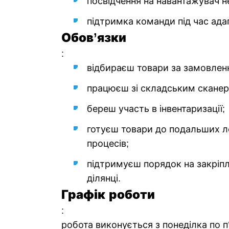
посвідчення на навантажувач не
підтримка команди під час адап
Обов’язки
:
відбираєш товари за замовленн
працюєш зі складським скане
береш участь в інвентаризації;
готуєш товари до подальших л
процесів;
підтримуєш порядок на закріпл
ділянці.
Графік роботи
:
робота виконується з понеділка по п