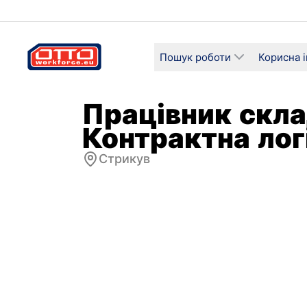
Пошук роботи
Корисна 
Працівник скла
Контрактна лог
Стрикув
Зарплата
Категорі
33,50 PLN / Погодинна
Логіст
госпо
Тип зайнятості
Графік 
Проєктний
Повна 