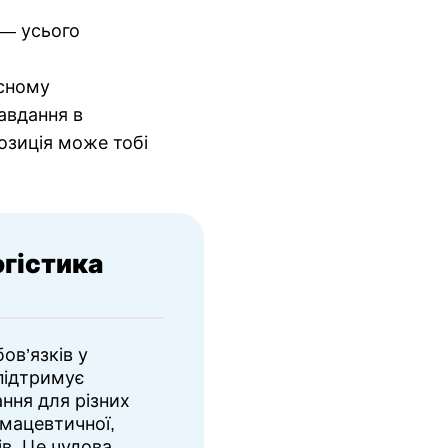
 — усього
асному
авдання в
озиція може тобі
гістика
ов’язків у
підтримує
ння для різних
рмацевтичної,
ів. Це чудова