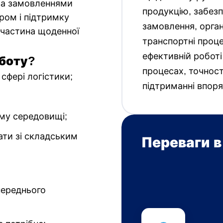
 за замовленнями
продукцію, забезп
ером і підтримку
замовлення, орган
 частина щоденної
транспортні проц
ефективній роботі
боту?
процесах, точност
сфері логістики;
підтриманні впор
му середовищі;
ти зі складським
Переваги в
переднього