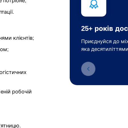
 потрібне;
тації.
25+ років дос
ями клієнтів;
Приєднуйся до між
яка десятиліттями
ром;
огістичних
еній робочій
’ятницю.