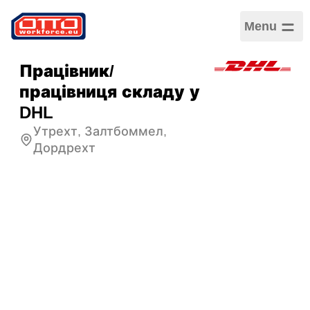
Menu
Працівник/
працівниця складу у
DHL
Утрехт, Залтбоммел,
Дордрехт
Зарплата
€14,99 за годину
Категорії
Логістика та складське
господарство
Сектор
Логістика
Тип зайнятості
Строковий
Графік роботи
Повна зайнятість