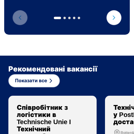
Рекомендовані вакансії
Показати все
Співробітник з
Техні
логістики в
у Pos
Technische Unie I
доста
Технічний
Rotter