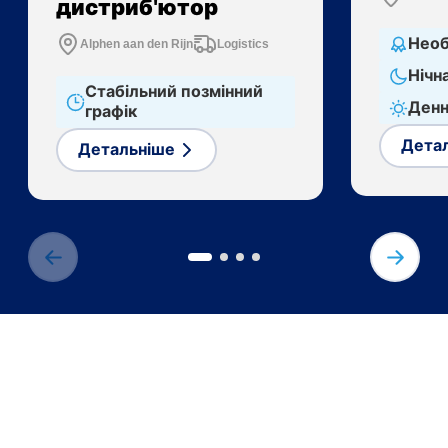
дистриб'ютор
Необ
Alphen aan den Rijn
Logistics
Нічн
Стабільний позмінний
Денн
графік
Дета
Детальніше