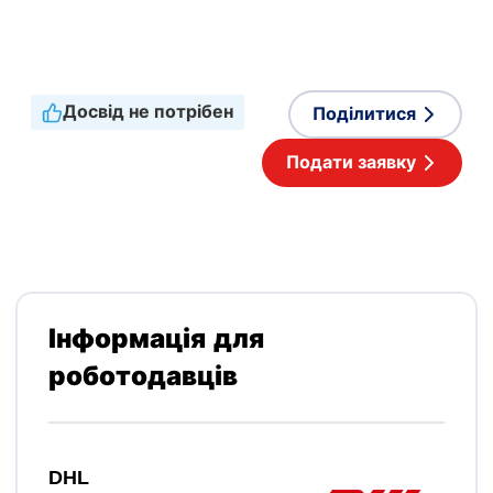
Прийнятні мови
Англійська
,
Нідерландська
Досвід не потрібен
Поділитися
Популярний
Подати заявку
роботодавець
Інформація для
роботодавців
DHL