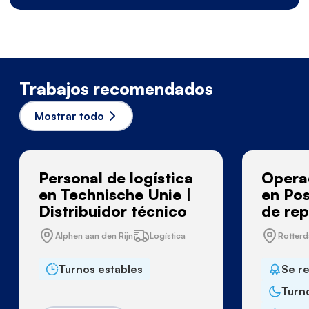
Trabajos recomendados
Mostrar todo
Personal de logística
Opera
en Technische Unie |
en Pos
Distribuidor técnico
de rep
Alphen aan den Rijn
Logística
Rotter
Turnos estables
Se r
Turn