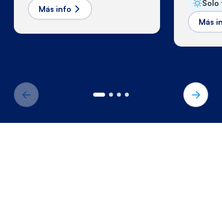
Solo 
Más info
Más i