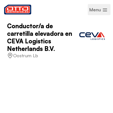
Menu
Conductor/a de
carretilla elevadora en
CEVA Logistics
Netherlands B.V.
Oostrum Lb
Salario
14,99 € / Por hora
Categorías
Logística
Sector
Logística
Tipo de empleo
De duración determinada
Horario de trabajo
Jornada completa
Idiomas aceptados