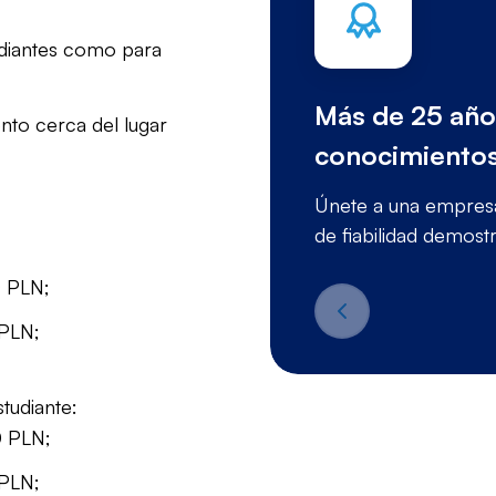
udiantes como para
Más de 25 año
nto cerca del lugar
conocimientos
Únete a una empresa
de fiabilidad demost
0 PLN;
 PLN;
tudiante:
0 PLN;
 PLN;