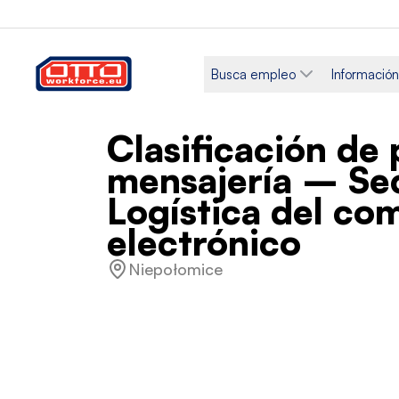
Busca empleo
Información 
Clasificación de
mensajería – Sec
Logística del co
electrónico
Niepołomice
Salario
Categorí
4.400,00 PLN –
Logísti
5.220,00 PLN / Mensual