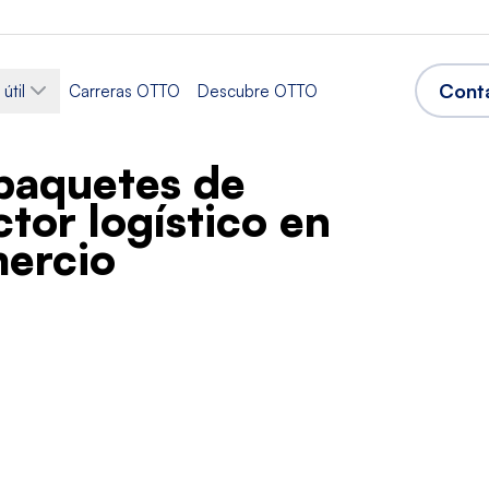
Cont
útil
Carreras OTTO
Descubre OTTO
 paquetes de
tor logístico en
mercio
as
Sector
ca
Producción