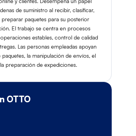
 online y clientes. Desempeña un papel
enas de suministro al recibir, clasificar,
y preparar paquetes para su posterior
ución. El trabajo se centra en procesos
, operaciones estables, control de calidad
entregas. Las personas empleadas apoyan
e paquetes, la manipulación de envíos, el
 la preparación de expediciones.
en OTTO
B