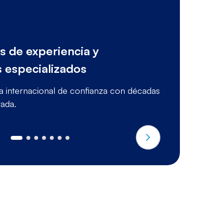
s de experiencia y
 especializados
A
 internacional de confianza con décadas
R
rada.
id