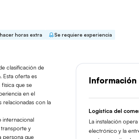
de trabajo
Idiomas aceptados
a completa
Polaco
 hacer horas extra
Se requiere experiencia
e clasificación de
 Esta oferta es
Información
física que se
eriencia en el
as relacionadas con la
Logística del come
o internacional
La instalación opera
 transporte y
electrónico y la entr
a persona que