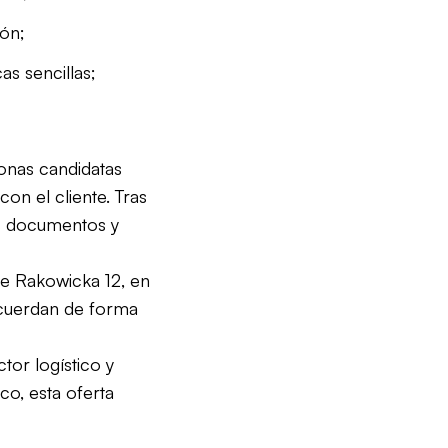
ión;
cas sencillas;
onas candidatas
con el cliente. Tras
los documentos y
lle Rakowicka 12, en
acuerdan de forma
ctor logístico y
o, esta oferta