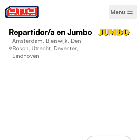
Menu
Repartidor/a en Jumbo
Ámsterdam, Bleiswijk, Den
Bosch, Utrecht, Deventer,
Eindhoven
Salario
14,99 € / Por hora
Categorías
Transporte y entrega
Sector
Logística
Tipo de empleo
De duración determinada
Horario de trabajo
Jornada completa
Idiomas aceptados
Inglés
,
Holandés