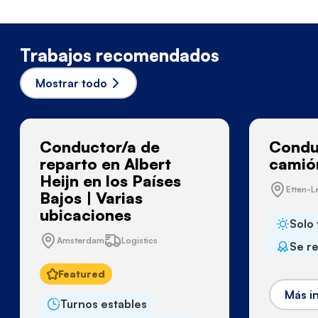
Trabajos recomendados
Mostrar todo
Conductor/a de
Condu
reparto en Albert
camión
Heijn en los Países
Etten-L
Bajos | Varias
ubicaciones
Solo 
Amsterdam
Logistics
Se r
Featured
Más i
Turnos estables