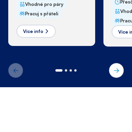
Přes
Vhodné pro páry
Vhod
Pracuj s přáteli
Pracu
Více info
Více i