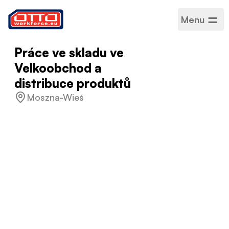
Menu
Práce ve skladu ve
Velkoobchod a
distribuce produktů
Moszna-Wieś
Plat
3 250,00 PLN –
3 750,00 PLN / Hodinový
Kategorie
Logistika a skladování
Sektor
Logistika
Typ zaměstnání
Na dobu určitou
Pracovní rozvrh
Plný úvazek
Přijaté jazyky