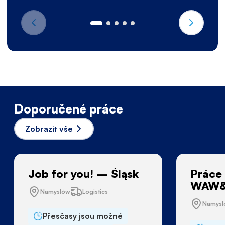
Doporučené práce
Zobrazit vše
Job for you! – Śląsk
Práce 
WAW&
Namysłów
Logistics
Namys
Přesčasy jsou možné