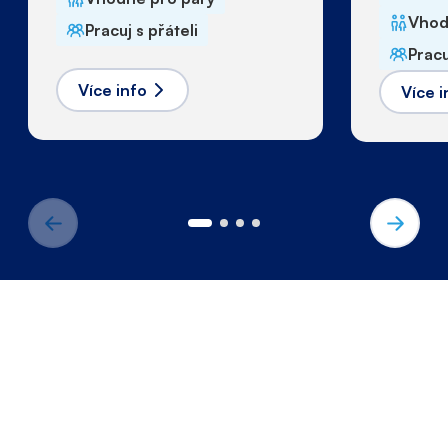
Vhod
Pracuj s přáteli
Pracu
Více info
Více i