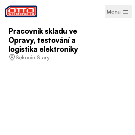
Menu
Pracovník skladu ve
Opravy, testování a
logistika elektroniky
Sękocin Stary
Plat
5 000,00 PLN / Měsíční
Kategorie
Logistika a skladování
,
Zákaznický servis
Sektor
Logistika
,
Technické
Typ zaměstnání
Na dobu určitou
Pracovní rozvrh
Plný úvazek
Přijaté jazyky