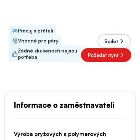
Plný úvazek
Přijaté jazyky
Polština
Pracuj s přáteli
Vhodné pro páry
Sdílet
Žádné zkušenosti nejsou
Požádat nyní
potřeba
Informace o zaměstnavateli
Výroba pryžových a polymerových