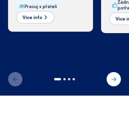
Žádn
Pracuj s přáteli
potř
Více info
Více i