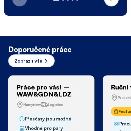
Doporučené práce
Zobrazit vše
Práce pro vás! –
Ruční 
WAW&GDN&LDZ
Pruszk
Namysłów
Logistics
Featu
Přesčasy jsou možné
Pracu
Vhodné pro páry