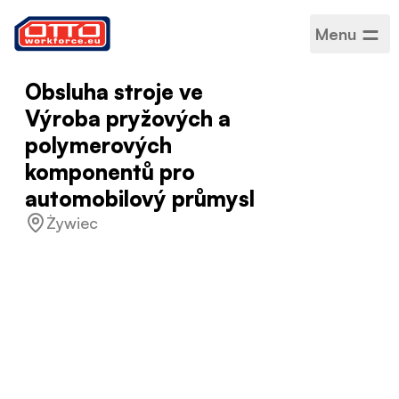
Menu
Obsluha stroje ve
Výroba pryžových a
polymerových
komponentů pro
automobilový průmysl
Żywiec
Plat
3800–5500 zł čistého
Kategorie
Výroba a montáž
Sektor
Výroba
Typ zaměstnání
Na dobu určitou
Pracovní rozvrh