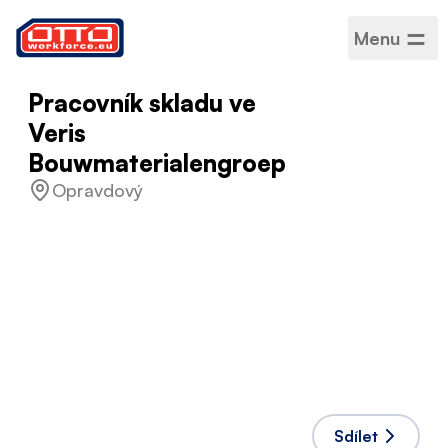
Menu
Pracovník skladu ve
Veris
Bouwmaterialengroep
Opravdový
Plat
15,04 € / Hodinový
Kategorie
Logistika a skladování
Sektor
Logistika
Typ zaměstnání
Na dobu určitou
Pracovní rozvrh
Plný úvazek
Přijaté jazyky
Angličtina
,
Nizozemština
Sdílet