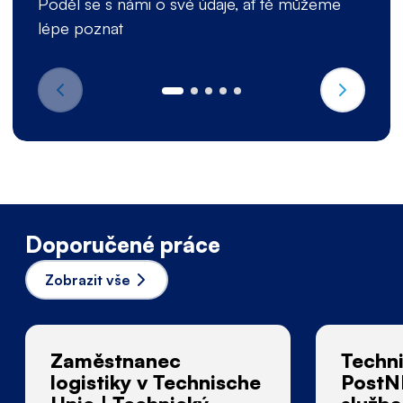
Poděl se s námi o své údaje, ať tě můžeme
lépe poznat
Doporučené práce
Zobrazit vše
Zaměstnanec
Techni
logistiky v Technische
PostN