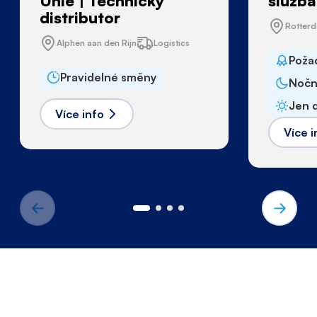
Unie | Technický
služba
distributor
Rotter
Alphen aan den Rijn
Logistics
Poža
Pravidelné směny
Nočn
Jen 
Více info
Více i