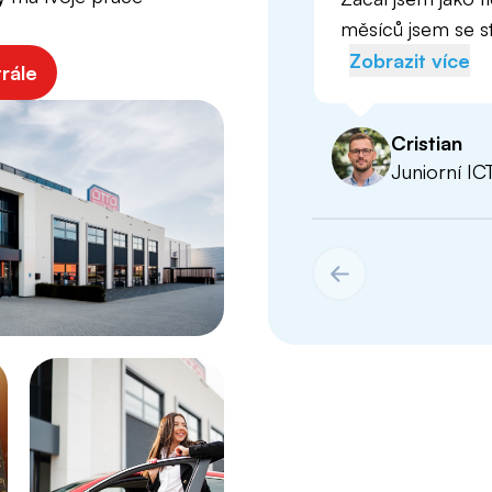
měsíců jsem se st
Zobrazit více
trále
Cristian
Juniorní IC