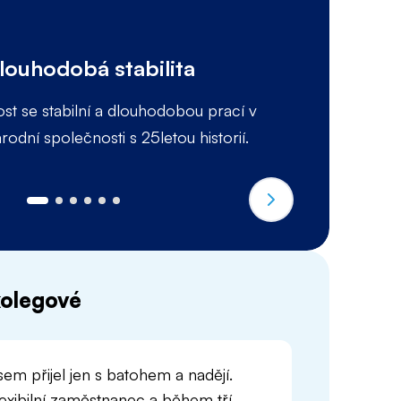
N
p
Dlouhodobá stabilita
Z
t se stabilní a dlouhodobou prací v
t
dní společnosti s 25letou historií.
po
 kolegové
em přijel jen s batohem a nadějí.
lexibilní zaměstnanec a během tří