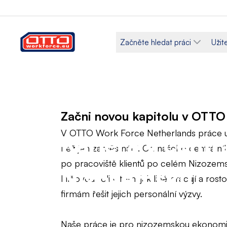
Začněte hledat práci
Užit
Začni novou kapitolu v OTT
V OTTO Work Force Netherlands práce 
Kariéra v centr
než jen zaměstnání. Od našeho centrálníh
po pracoviště klientů po celém Nizozem
Nizozemsku
klíčovou roli v tom, jak lidé pracují a ros
firmám řešit jejich personální výzvy.
Naše práce je pro nizozemskou ekonomiku