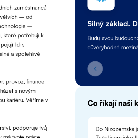
odních zaměstnanců
dvětvích – od
Silný základ. 
technologie –
, které potřebují k
Buduj svou budoucnos
jují lidi s
důvěryhodné mezináro
ilné a spolehlivé
or, provoz, finance
cházet s novými
ou kariéru. Věříme v
Co říkají naši
rství, podporuje tvůj
Do Nizozemska js
dy má tvoje práce
Začal jsem jako f