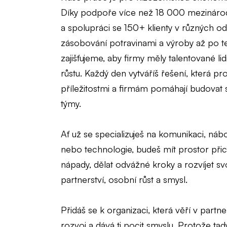
Díky podpoře více než 18 000 mezinár
a spolupráci se 150+ klienty v různých o
zásobování potravinami a výroby až po 
zajišťujeme, aby firmy měly talentované lidi
růstu. Každý den vytváříš řešení, která propo
příležitostmi a firmám pomáhají budovat s
týmy.
Ať už se specializuješ na komunikaci, náb
nebo technologie, budeš mít prostor při
nápady, dělat odvážné kroky a rozvíjet sv
partnerství, osobní růst a smysl.
Přidáš se k organizaci, která věří v partne
rozvoj a dává ti pocit smyslu. Protože ta