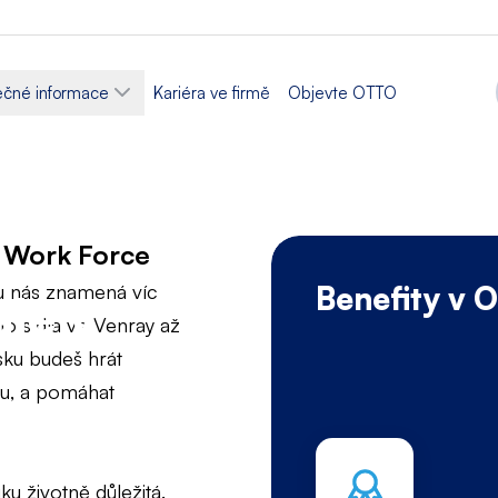
ečné informace
Kariéra ve firmě
Objevte OTTO
O Work Force
u nás znamená víc
Benefity v 
ále v
o sídla ve Venray až
sku budeš hrát
tou, a pomáhat
 životně důležitá.