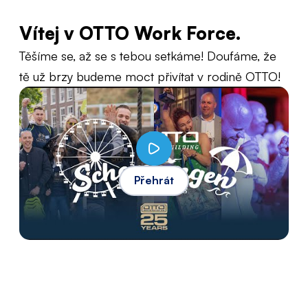
Vítej v OTTO Work Force.
Těšíme se, až se s tebou setkáme! Doufáme, že
tě už brzy budeme moct přivítat v rodině OTTO!
Přehrát