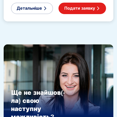
Детальніше
Подати заявку
Ще не знайшов(-
ла) свою
наступну
можливість?