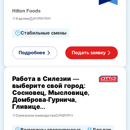
Hilton Foods
production
Харлем
Стабильные смены
Подробнее
Подать заявку
Работа в Силезии —
выберите свой город:
Сосновец, Мысловице,
Домброва-Гурнича,
Гливице...
logistics
Силезское воеводство
Возможны сверхурочные
Для пар