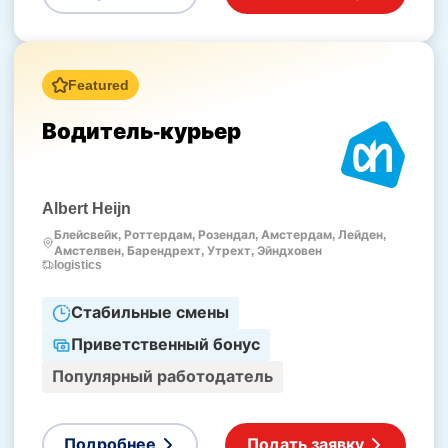
Featured
Водитель-курьер
Albert Heijn
Блейсвейк, Роттердам, Розендал, Амстердам, Лейден,
Амстелвен, Барендрехт, Утрехт, Эйндховен
logistics
Стабильные смены
Приветственный бонус
Популярный работодатель
Подробнее
Подать заявку