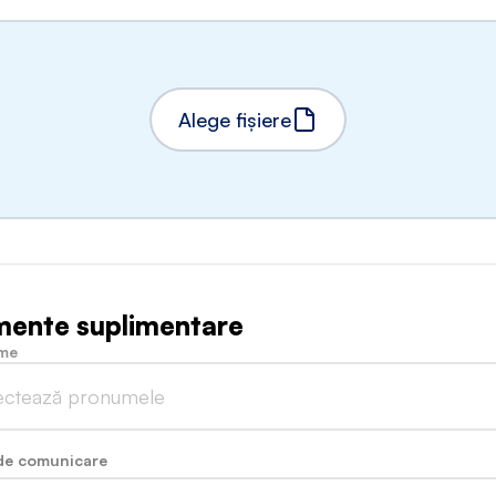
Alege fișiere
mente suplimentare
me
ectează pronumele
de comunicare