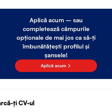
Aplică acum – sau
completează câmpurile
opționale de mai jos ca să-ți
îmbunătățești profilul și
șansele!
Aplică acum
rcă-ți CV-ul