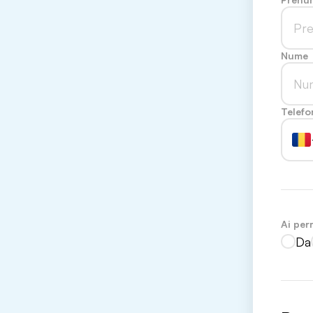
Nume
Telefo
Ai per
Da