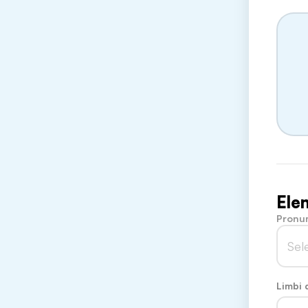
Ele
Pronu
Sel
Limbi 