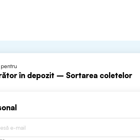
i pentru
rător în depozit – Sortarea coletelor
sonal
me