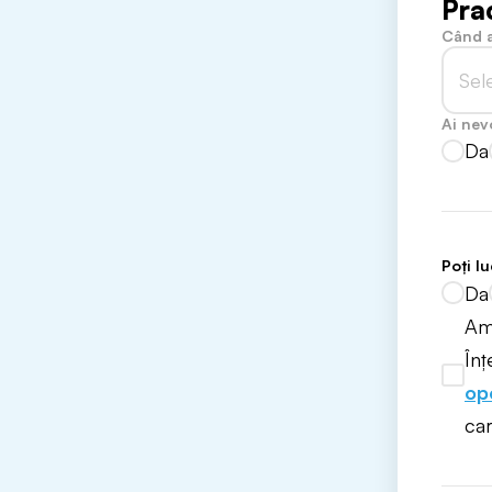
Pra
Când a
Sel
Ai nev
Da
Poți l
Da
Am 
Înț
op
car