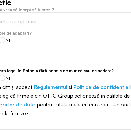
ctic
i vrea să începi să lucrezi?
ectează opțiunea
oie de adaptări?
Nu
ucra legal în Polonia fără permis de muncă sau de ședere?
Nu
citit și accept
Regulamentul
și
Politica de confidențial
eleg că firmele din OTTO Group acționează în calitate de
erator de date
pentru datele mele cu caracter personal
e le furnizez.