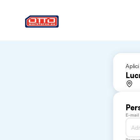
Aplic
Luc
Per
E-mail
Prenu