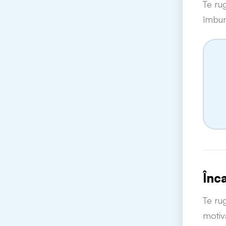
Te ru
îmbun
Înc
Te ru
motiv