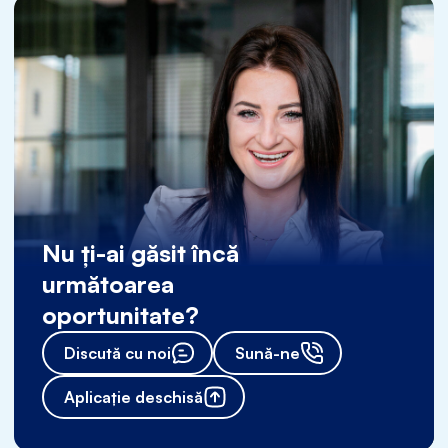
Nu ți-ai găsit încă
următoarea
oportunitate?
Discută cu noi
Sună-ne
Aplicație deschisă