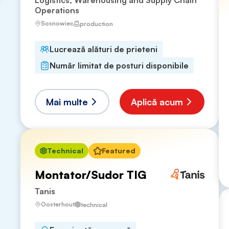
Logistics, Warehousing and Supply Chain
Operations
Sosnowiec
production
Lucrează alături de prieteni
Număr limitat de posturi disponibile
Mai multe
Aplică acum
Technical
Featured
Montator/Sudor TIG
Tanis
Oosterhout
technical