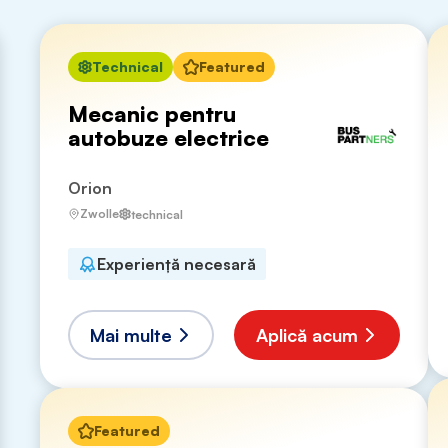
Technical
Featured
Mecanic pentru
autobuze electrice
Orion
Zwolle
technical
Experiență necesară
Mai multe
Aplică acum
Featured