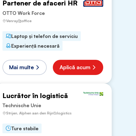
Partener de afaceri HR
OTTO Work Force
Venray
office
Laptop și telefon de serviciu
Experiență necesară
Mai multe
Aplică acum
Lucrător în logistică
Technische Unie
Strijen, Alphen aan den Rijn
logistics
Ture stabile