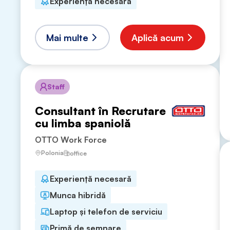
Experiență necesară
Mai multe
Aplică acum
Staff
Consultant în Recrutare
cu limba spaniolă
OTTO Work Force
Polonia
office
Experiență necesară
Munca hibridă
Laptop și telefon de serviciu
Primă de semnare