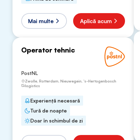
Mai multe
Aplică acum
Operator tehnic
PostNL
Zwolle, Rotterdam, Nieuwegein, 's-Hertogenbosch
logistics
Experiență necesară
Tură de noapte
Doar în schimbul de zi