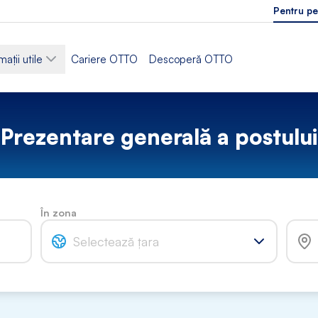
Pentru pe
mații utile
Cariere OTTO
Descoperă OTTO
Prezentare generală a postului
În zona
Selectează țara