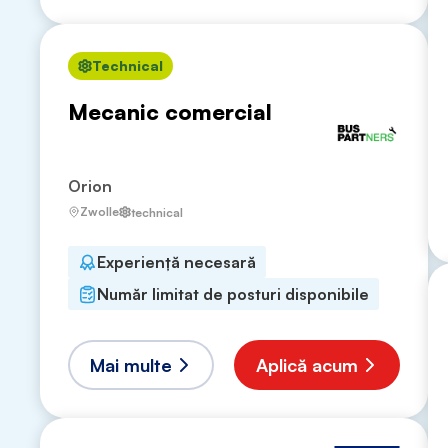
Technical
Mecanic comercial
Orion
Zwolle
technical
Experiență necesară
Număr limitat de posturi disponibile
Mai multe
Aplică acum