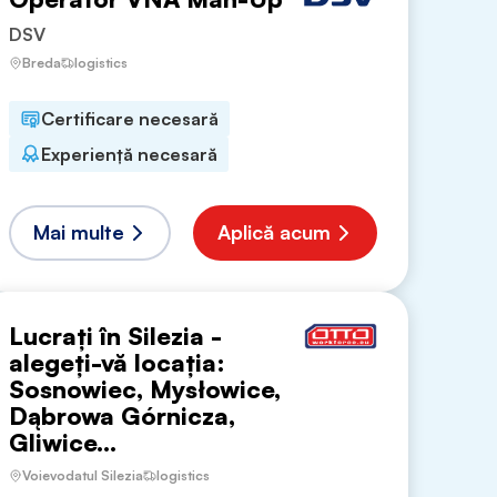
DSV
Breda
logistics
Certificare necesară
Experiență necesară
Mai multe
Aplică acum
Lucrați în Silezia -
alegeți-vă locația:
Sosnowiec, Mysłowice,
Dąbrowa Górnicza,
Gliwice...
Voievodatul Silezia
logistics