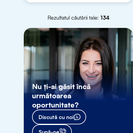
Rezultatul căutării tale:
134
Nu ți-ai găsit încă
următoarea
oportunitate?
Discută cu noi
Sună-ne