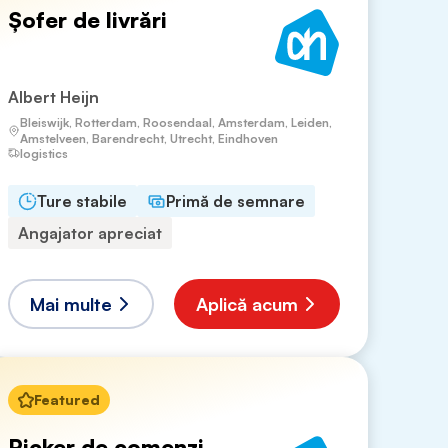
Șofer de livrări
Albert Heijn
Bleiswijk, Rotterdam, Roosendaal, Amsterdam, Leiden,
Amstelveen, Barendrecht, Utrecht, Eindhoven
logistics
Ture stabile
Primă de semnare
Angajator apreciat
Mai multe
Aplică acum
Featured
Picker de comenzi