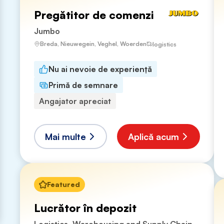
Pregătitor de comenzi
Jumbo
Breda, Nieuwegein, Veghel, Woerden
logistics
Nu ai nevoie de experiență
Primă de semnare
Angajator apreciat
Mai multe
Aplică acum
Featured
Lucrător în depozit