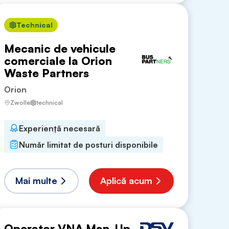
Technical
Mecanic de vehicule
comerciale la Orion
Waste Partners
Orion
Zwolle
technical
Experiență necesară
Număr limitat de posturi disponibile
Mai multe
Aplică acum
Operator VNA Man-Up