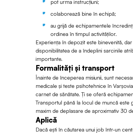
pot urma instrucțiuni;
colaborează bine în echipă;
au grijă de echipamentele încredinț
ordinea în timpul activităților.
Experiența în depozit este binevenită, dar 
disponibilitatea de a îndeplini sarcinile atr
importante.
Formalități și transport
Înainte de începerea misiunii, sunt nece
medicale și teste psihotehnice în Varșovia
carnet de sănătate. Ți se oferă echipamen
Transportul până la locul de muncă este gr
maxim de deplasare de aproximativ 30 de
Aplică
Dacă ești în căutarea unui job într-un centr