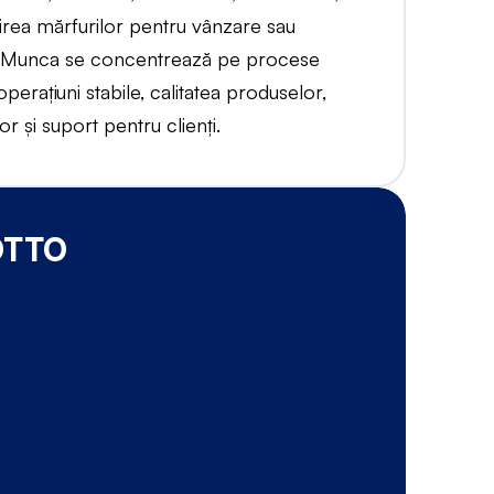
tirea mărfurilor pentru vânzare sau
ră. Munca se concentrează pe procese
operațiuni stabile, calitatea produselor,
 și suport pentru clienți.
 OTTO
B