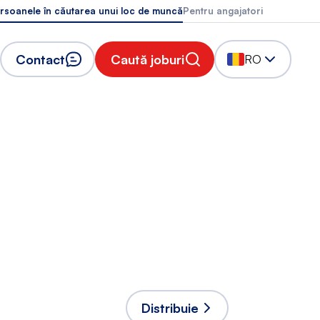
rsoanele în căutarea unui loc de muncă
Pentru angajatori
Contact
Caută joburi
RO
Distribuie