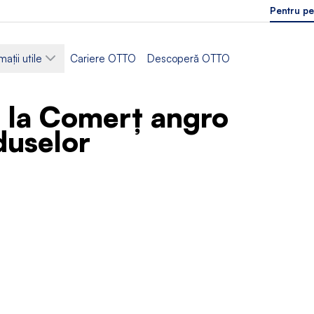
Pentru pe
mații utile
Cariere OTTO
Descoperă OTTO
 la Comerț angro
oduselor
ii
Sector
ică depozitare
Logistică
 de lucru
Limbi acceptate
 întreagă
Engleză
Poloneză
,