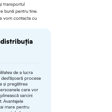
și transportul
re bună pentru tine.
te vom contacta cu
distribuția
litatea de a lucra
se desfășoară procese
 și pregătirea
persoanele care vor
eplinească sarcini
t. Avantajele
 mai mare pentru