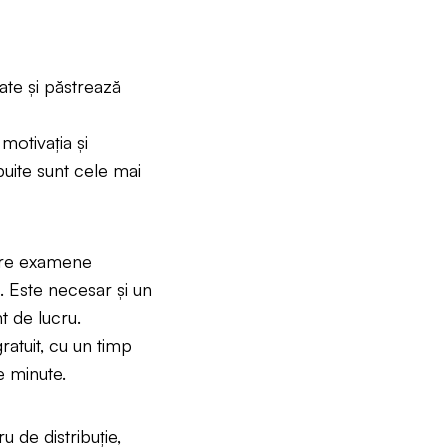
ate și păstrează
motivația și
ibuite sunt cele mai
sare examene
. Este necesar și un
t de lucru.
atuit, cu un timp
 minute.
u de distribuție,