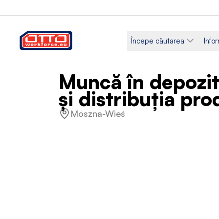
Începe căutarea
Infor
Muncă în depozit
și distribuția pr
Moszna-Wieś
Salariu
Categor
3.250,00 PLN – 3.750,00 PLN
Logist
/ Pe oră
Tip de angajare
Program
Perioadă determinată
Normă