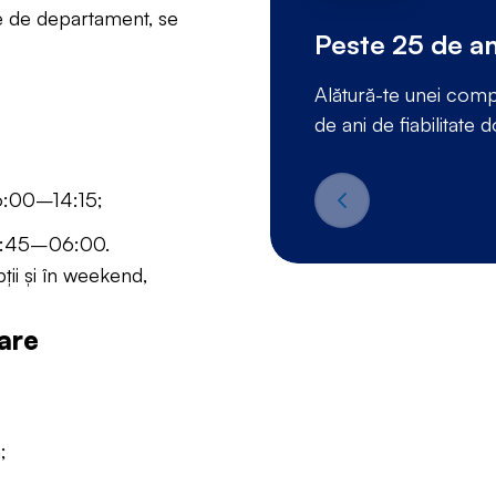
ție de departament, se
Peste 25 de an
Alătură-te unei compa
de ani de fiabilitate d
6:00–14:15;
21:45–06:00.
pții și în weekend,
tare
;