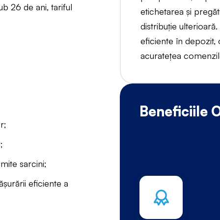
b 26 de ani, tariful
etichetarea și pregă
distribuție ulterioa
eficiente în depozit, 
acuratețea comenzilor
;
Beneficiile
r;
;
ite sarcini;
ășurării eficiente a