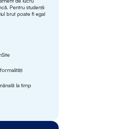
pament de lucru
ncă. Pentru studenții
iul brut poate fi egal
nSite
formalități
mânală la timp