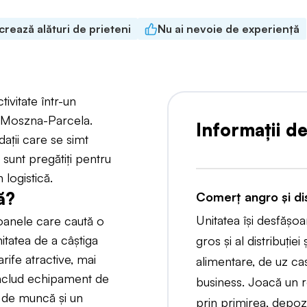
crează alături de prieteni
Nu ai nevoie de experiență
vitate într-un
n Moszna-Parcela.
Informații d
ații care se simt
 sunt pregătiți pentru
 logistică.
ă?
Comerț angro și dis
Unitatea își desfășoa
oanele care caută o
nitatea de a câștiga
gros și al distribuției
arife atractive, mai
alimentare, de uz cas
includ echipament de
business. Joacă un r
ul de muncă și un
prin primirea, depozi