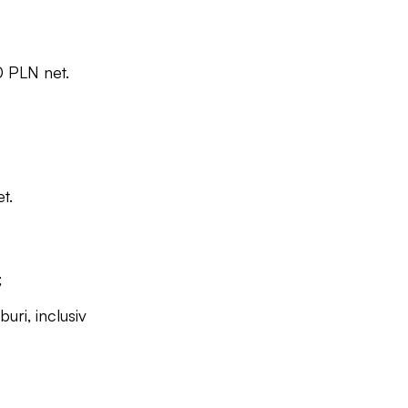
0 PLN net.
t.
;
uri, inclusiv