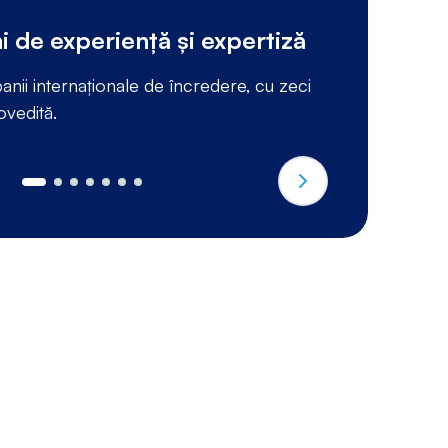
i de experiență și expertiză
S
nii internaționale de încredere, cu zeci
Pr
ovedită.
ta