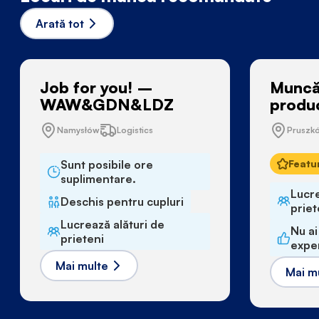
Arată tot
Job for you! –
Muncă
WAW&GDN&LDZ
produ
Namysłów
Logistics
Pruszk
Sunt posibile ore
Featu
suplimentare.
Lucre
Deschis pentru cupluri
priet
Lucrează alături de
Nu ai
prieteni
expe
Mai multe
Mai m