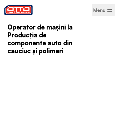
Menu
Operator de mașini la
Producția de
componente auto din
cauciuc și polimeri
Salariu
4100 - 5200 zł net
Categorii
Producție asamblare
Sector
Producție
Tip de angajare
Perioadă determinată
Program de lucru
Normă întreagă
Limbi acceptate
Poloneză