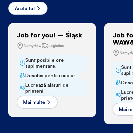
Arată tot
Job for you! – Śląsk
Job fo
WAW&
Namysłów
Logistics
Namys
Sunt posibile ore
suplimentare.
Sunt 
supl
Deschis pentru cupluri
Desch
Lucrează alături de
prieteni
Lucre
priet
Mai multe
Mai m