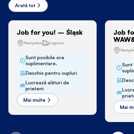
Arată tot
Job for you! – Śląsk
Job fo
WAW&
Namysłów
Logistics
Namys
Sunt posibile ore
suplimentare.
Sunt 
supl
Deschis pentru cupluri
Desch
Lucrează alături de
prieteni
Lucre
priet
Mai multe
Mai m