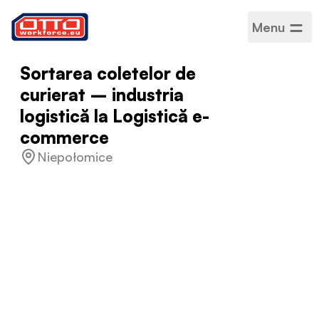
Menu
Sortarea coletelor de
curierat – industria
logistică la Logistică e-
commerce
Niepołomice
Salariu
4.400,00 PLN –
5.220,00 PLN / Lunar
Categorii
Logistică depozitare
Sector
Producție
Tip de angajare
Bazat pe proiecte
Program de lucru
Normă întreagă