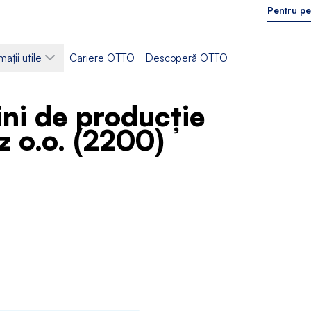
Pentru pe
mații utile
Cariere OTTO
Descoperă OTTO
ni de producție
z o.o. (2200)
Sector
asamblare
Producție
cru
Limbi acceptate
eagă
Poloneză