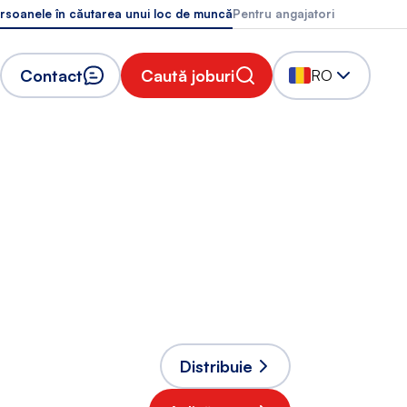
rsoanele în căutarea unui loc de muncă
Pentru angajatori
Contact
Caută joburi
RO
Distribuie