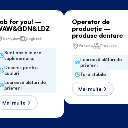
ob for you! –
Operator de
WAW&GDN&LDZ
producție –
produse dentare
Namysłów
Logistică
Wrocław
Producție
Sunt posibile ore
suplimentare.
Lucrează alături de
prieteni
Deschis pentru
cupluri
Ture stabile
Lucrează alături de
prieteni
Mai multe
Mai multe