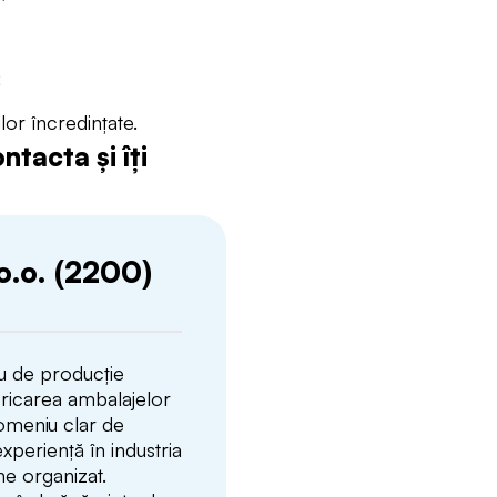
;
lor încredințate.
tacta și îți
o.o. (2200)
iu de producție
ricarea ambalajelor
domeniu clar de
experiență în industria
ne organizat.