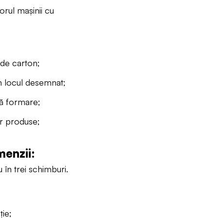
orul mașinii cu
 de carton;
în locul desemnat;
pă formare;
or produse;
menzii:
u în trei schimburi.
ție;