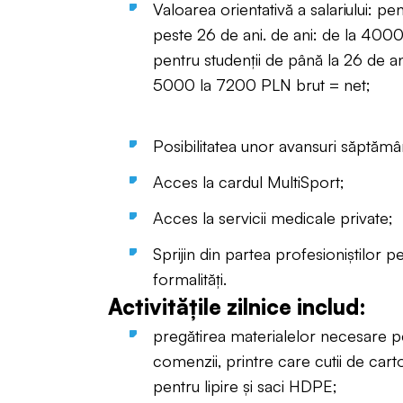
Valoarea orientativă a salariului: p
peste 26 de ani. de ani: de la 400
pentru studenții de până la 26 de ani
5000 la 7200 PLN brut = net;
Posibilitatea unor avansuri săptămâ
Acces la cardul MultiSport;
Acces la servicii medicale private;
Sprijin din partea profesioniștilor p
formalități.
Activitățile zilnice includ:
pregătirea materialelor necesare p
comenzii, printre care cutii de car
pentru lipire și saci HDPE;