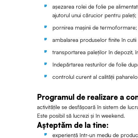
așezarea rolei de folie pe alimentat
ajutorul unui cărucior pentru paleți;
pornirea mașinii de termoformare;
ambalarea produselor finite în cutii
transportarea paleților în depozit, 
îndepărtarea resturilor de folie du
controlul curent al calității paharel
Programul de realizare a co
activitățile se desfășoară în sistem de lucr
Este posibil să lucrezi și în weekend.
Așteptăm de la tine:
experiență într-un mediu de produc