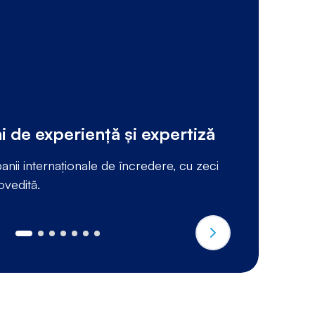
i de experiență și expertiză
S
nii internaționale de încredere, cu zeci
Pr
ovedită.
ta