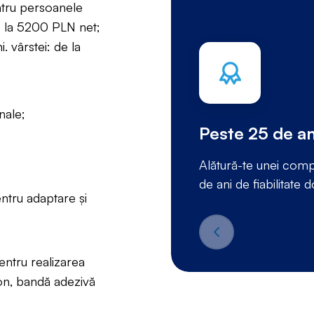
entru persoanele
0 la 5200 PLN net;
. vârstei: de la
nale;
Peste 25 de an
Alătură-te unei compa
de ani de fiabilitate d
entru adaptare și
entru realizarea
ton, bandă adezivă