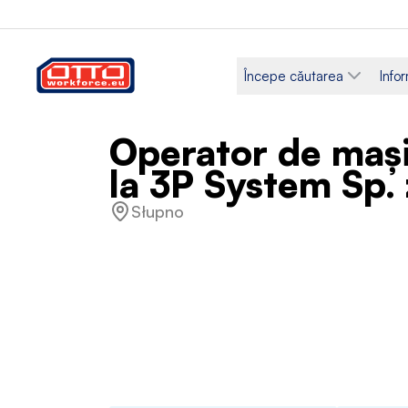
Începe căutarea
Infor
Operator de mași
la 3P System Sp. 
Słupno
Salariu
Categorii
31,40 PLN / Pe oră
Producție 
Tip de angajare
Program de lu
Bazat pe proiecte
Normă într