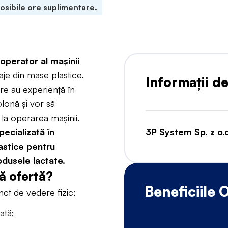
osibile ore suplimentare.
perator al mașinii
je din mase plastice.
Informații d
re au experiență în
lonă și vor să
, la operarea mașinii.
pecializată în
3P System Sp. z o.
astice pentru
odusele lactate.
ă ofertă?
Beneficiile
unct de vedere fizic;
ată;