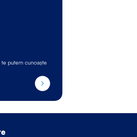
pas 2
Discuție inițială
O conversație prietenoa
ă te putem cunoaște
obiectivele tale
te