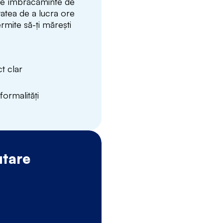
e îmbrăcăminte de
tatea de a lucra ore
rmite să-ți mărești
t clar
formalități
utare
Procesul nos