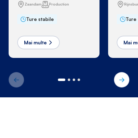
Zaandam
Production
Rijnsbu
Ture stabile
Ture 
Mai multe
Mai m