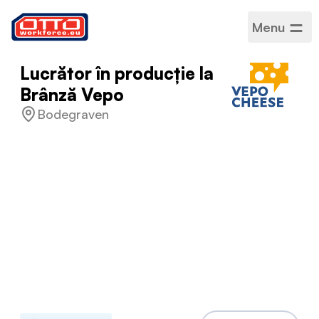
Menu
Lucrător în producție la
Brânză Vepo
Bodegraven
Salariu
14,99 EUR / Pe oră
Categorii
Producție asamblare
Sector
Producție
Tip de angajare
Perioadă determinată
Program de lucru
Normă întreagă
Limbi acceptate
Engleză
,
Poloneză
,
Olandeză