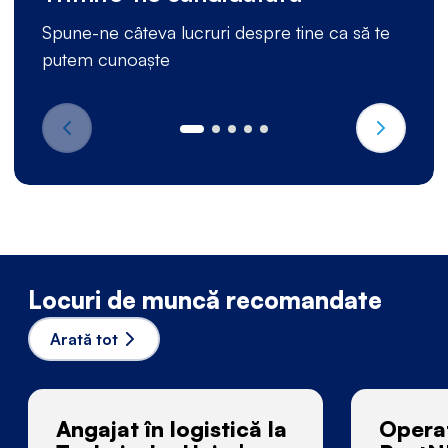
Spune-ne câteva lucruri despre tine ca să te
putem cunoaște
Locuri de muncă recomandate
Arată tot
Angajat în logistică la
Operat