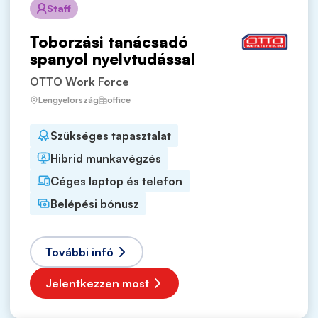
Staff
Toborzási tanácsadó
spanyol nyelvtudással
OTTO Work Force
Lengyelország
office
Szükséges tapasztalat
Hibrid munkavégzés
Céges laptop és telefon
Belépési bónusz
További infó
Jelentkezzen most