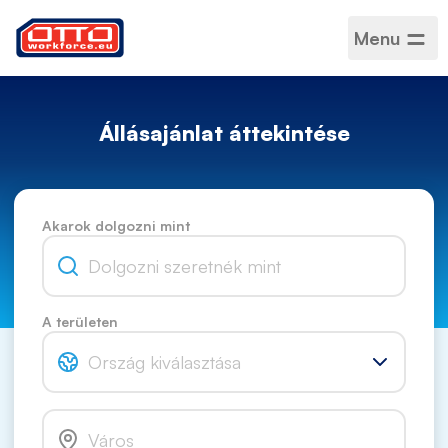
Menu
Állásajánlat áttekintése
Akarok dolgozni mint
A területen
Ország kiválasztása