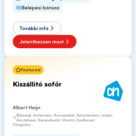
Belépési bónusz
További infó
Jelentkezzen most
Featured
Kiszállító sofőr
Albert Heijn
Bleiswijk, Rotterdam, Roosendaal, Amszterdam, Leiden,
Amstelveen, Barendrecht, Utrecht, Eindhoven
logistics