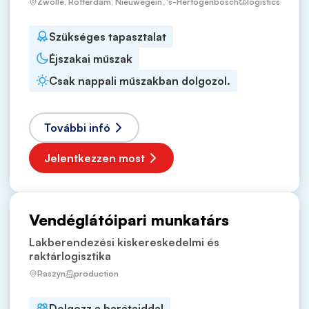
Zwolle, Rotterdam, Nieuwegein, 's-Hertogenbosch
logistics
Szükséges tapasztalat
Éjszakai műszak
Csak nappali műszakban dolgozol.
További infó
Jelentkezzen most
Vendéglátóipari munkatárs
Lakberendezési kiskereskedelmi és
raktárlogisztika
Raszyn
production
Dolgozz a barátaiddal