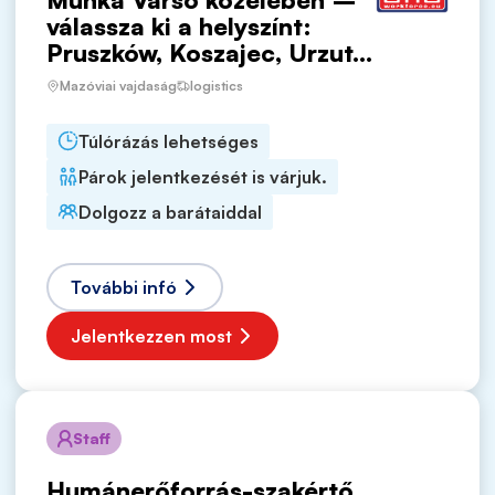
válassza ki a helyszínt:
Pruszków, Koszajec, Urzut...
Mazóviai vajdaság
logistics
Túlórázás lehetséges
Párok jelentkezését is várjuk.
Dolgozz a barátaiddal
További infó
Jelentkezzen most
Staff
Humánerőforrás-szakértő