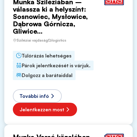
Munka Sziléziában –
válassza ki a helyszínt:
Sosnowiec, Mysłowice,
Dąbrowa Górnicza,
Gliwice...
Sziléziai vajdaság
logistics
Túlórázás lehetséges
Párok jelentkezését is várjuk.
Dolgozz a barátaiddal
További infó
Jelentkezzen most
Munka Varsó közelében –