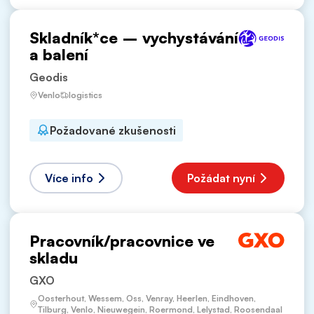
Skladník*ce – vychystávání
a balení
Geodis
Venlo
logistics
Požadované zkušenosti
Více info
Požádat nyní
Pracovník/pracovnice ve
skladu
GXO
Oosterhout, Wessem, Oss, Venray, Heerlen, Eindhoven,
Tilburg, Venlo, Nieuwegein, Roermond, Lelystad, Roosendaal