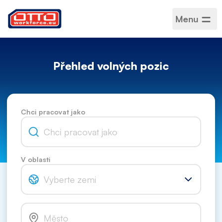
Menu
Přehled volných pozic
Chci pracovat jako
V oblasti
Vyberte zemi