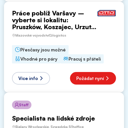
Práce poblíž Varšavy –
vyberte si lokalitu:
Pruszków, Koszajec, Urzut...
Mazovské vojvodství
logistics
Přesčasy jsou možné
Vhodné pro páry
Pracuj s přáteli
Více info
Požádat nyní
Staff
Specialista na lidské zdroje
Bielany Wrocławskie, Szwedzka 5
office