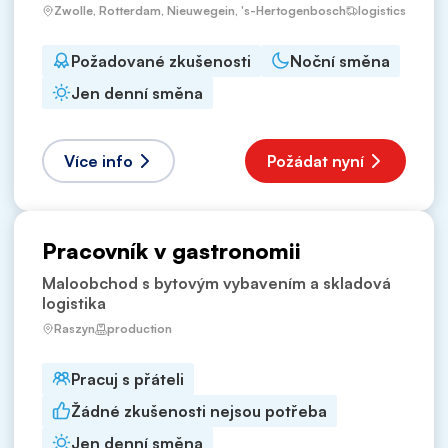
Zwolle, Rotterdam, Nieuwegein, 's-Hertogenbosch
logistics
Požadované zkušenosti
Noční směna
Jen denní směna
Více info
Požádat nyní
Pracovník v gastronomii
Maloobchod s bytovým vybavením a skladová
logistika
Raszyn
production
Pracuj s přáteli
Žádné zkušenosti nejsou potřeba
Jen denní směna