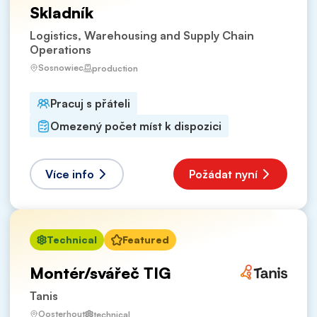
Skladník
Logistics, Warehousing and Supply Chain
Operations
Sosnowiec
production
Pracuj s přáteli
Omezený počet míst k dispozici
Více info
Požádat nyní
Technical
Featured
Montér/svářeč TIG
Tanis
Oosterhout
technical