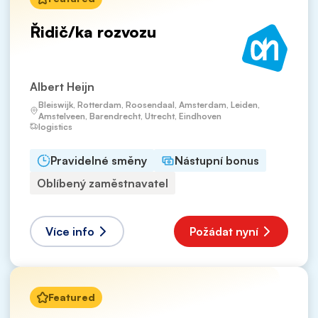
Řidič/ka rozvozu
Albert Heijn
Bleiswijk, Rotterdam, Roosendaal, Amsterdam, Leiden,
Amstelveen, Barendrecht, Utrecht, Eindhoven
logistics
Pravidelné směny
Nástupní bonus
Oblíbený zaměstnavatel
Více info
Požádat nyní
Featured