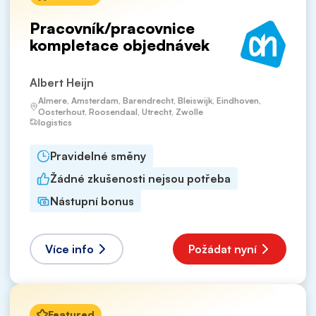
Pracovník/pracovnice
kompletace objednávek
Albert Heijn
Almere, Amsterdam, Barendrecht, Bleiswijk, Eindhoven,
Oosterhout, Roosendaal, Utrecht, Zwolle
logistics
Pravidelné směny
Žádné zkušenosti nejsou potřeba
Nástupní bonus
Více info
Požádat nyní
Featured