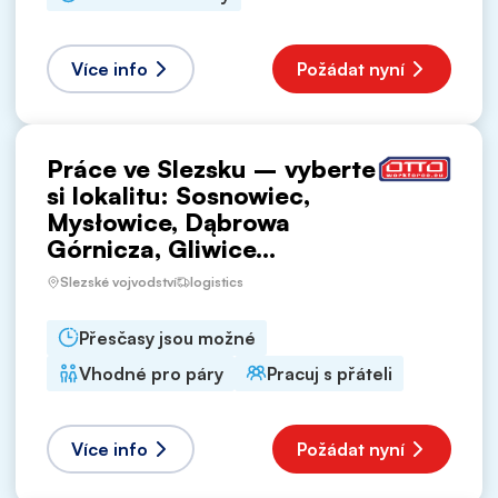
Více info
Požádat nyní
Práce ve Slezsku – vyberte
si lokalitu: Sosnowiec,
Mysłowice, Dąbrowa
Górnicza, Gliwice...
Slezské vojvodství
logistics
Přesčasy jsou možné
Vhodné pro páry
Pracuj s přáteli
Více info
Požádat nyní