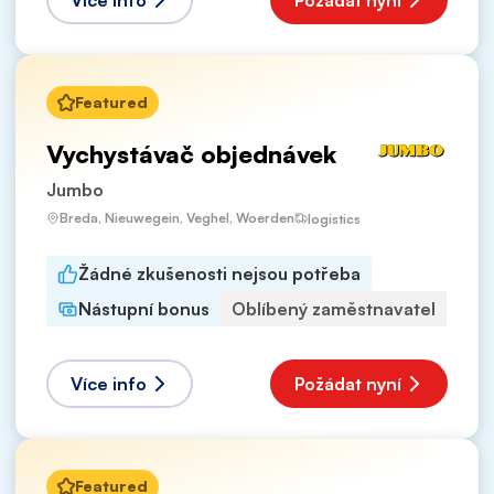
Více info
Požádat nyní
Featured
Vychystávač objednávek
Jumbo
Breda, Nieuwegein, Veghel, Woerden
logistics
Žádné zkušenosti nejsou potřeba
Nástupní bonus
Oblíbený zaměstnavatel
Více info
Požádat nyní
Featured