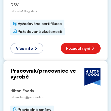
DSV
Breda
logistics
Vyžadována certifikace
Požadované zkušenosti
Více info
Požádat nyní
Pracovník/pracovnice ve
výrobě
Hilton Foods
Haarlem
production
Pravidelné směny