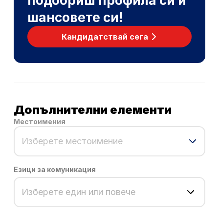
подобриш профила си и
шансовете си!
Кандидатствай сега
Допълнителни елементи
Местоимения
Изберете местоимение
Езици за комуникация
Изберете един или повече