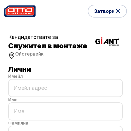
Затвори
Кандидатствате за
Служител в монтажа
Ойстервейк
Лични
Имейл
Име
Фамилия