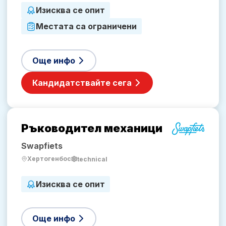
Изисква се опит
Местата са ограничени
Още инфо
Кандидатствайте сега
Ръководител механици
Swapfiets
Хертогенбос
technical
Изисква се опит
Още инфо