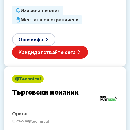
Изисква се опит
Местата са ограничени
Още инфо
Кандидатствайте сега
Technical
Търговски механик
Орион
Zwolle
technical