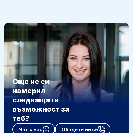
Още не си
намерил
следващата
възможност за
теб?
Чат с нас
Обадете ни се