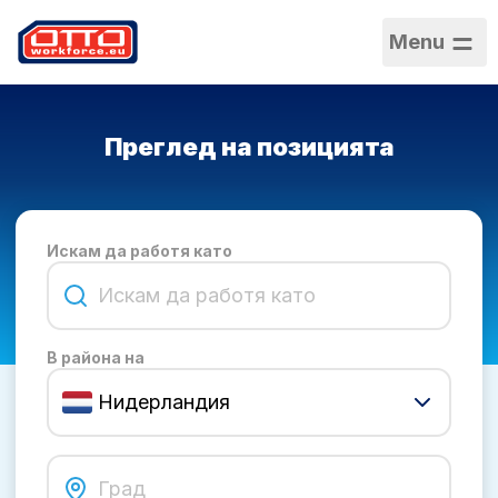
Menu
Преглед на позицията
Искам да работя като
В района на
Нидерландия