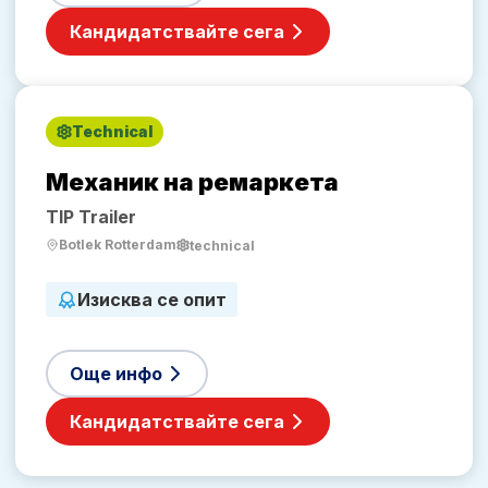
Кандидатствайте сега
Technical
Механик на ремаркета
TIP Trailer
Botlek Rotterdam
technical
Изисква се опит
Още инфо
Кандидатствайте сега