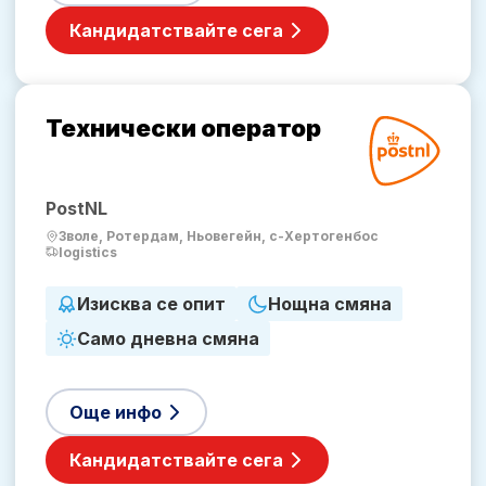
Кандидатствайте сега
Технически оператор
PostNL
Зволе, Ротердам, Ньовегейн, с-Хертогенбос
logistics
Изисква се опит
Нощна смяна
Само дневна смяна
Още инфо
Кандидатствайте сега