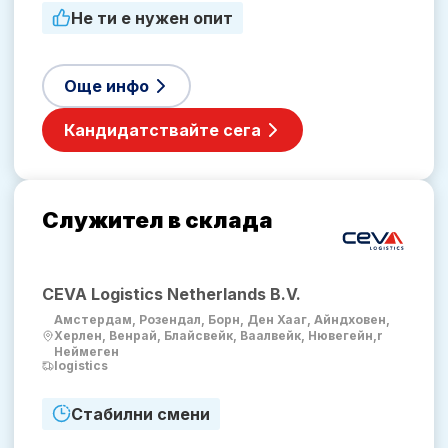
Не ти е нужен опит
Още инфо
Кандидатствайте сега
Служител в склада
CEVA Logistics Netherlands B.V.
Амстердам, Розендал, Борн, Ден Хааг, Айндховен,
Херлен, Венрай, Блайсвейк, Ваалвейк, Нювегейн,r
Неймеген
logistics
Стабилни смени