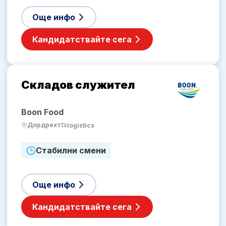
Още инфо
Кандидатствайте сега
Складов служител
Boon Food
Дордрехт
logistics
Стабилни смени
Още инфо
Кандидатствайте сега