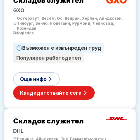
Складов служител
GXO
Остерхаут, Весем, Ос, Венрай, Херлен, Айндховен,
Тилбург, Венло, Нювегайн, Рурмонд, Лелистад,
Розендал
logistics
Възможен е извънреден труд
Популярен работодател
Още инфо
Кандидатствайте сега
Складов служител
DHL
Беринге, Айндховен, Тил, Беммел
logistics