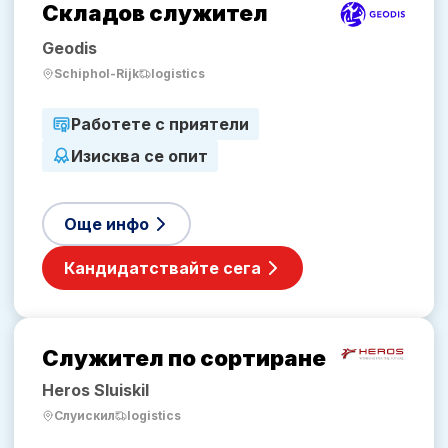
Складов служител
Geodis
Schiphol-Rijk
logistics
Работете с приятели
Изисква се опит
Още инфо
Кандидатствайте сега
Служител по сортиране
Heros Sluiskil
Слуискил
logistics