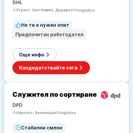
DHL
Утрехт, Залтбомел, Дордрехт
logistics
Не ти е нужен опит
Предпочитан работодател
Още инфо
Кандидатствайте сега
Служител по сортиране
DPD
Ойрсхот, Веенендал
logistics
Стабилни смени