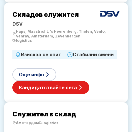
Складов служител
DSV
Haps, Maastricht, 's Heerenberg, Tholen, Venlo,
Venray, Amsterdam, Zevenbergen
logistics
Изисква се опит
Стабилни смени
Още инфо
Кандидатствайте сега
Служител в склад
Амстердам
logistics