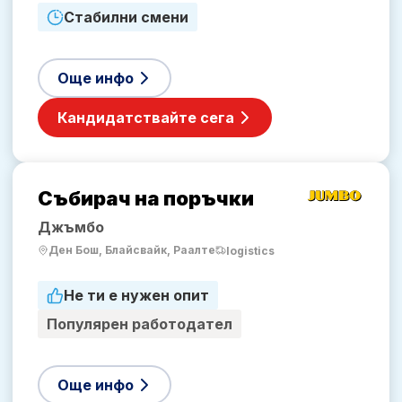
Стабилни смени
Още инфо
Кандидатствайте сега
Събирач на поръчки
Джъмбо
Ден Бош, Блайсвайк, Раалте
logistics
Не ти е нужен опит
Популярен работодател
Още инфо