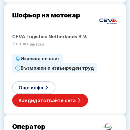
Шофьор на мотокар
CEVA Logistics Netherlands B.V.
Oirlo
logistics
Изисква се опит
Възможен е извънреден труд
Още инфо
Кандидатствайте сега
Оператор