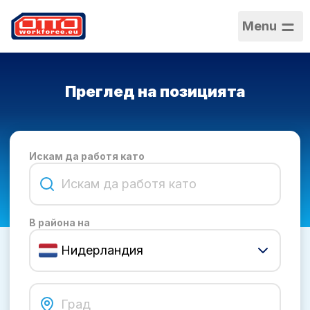
Menu
Преглед на позицията
Искам да работя като
В района на
Нидерландия