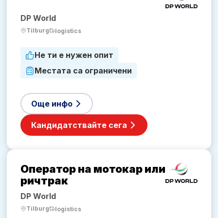
DP World
Tilburg
logistics
Не ти е нужен опит
Местата са ограничени
Още инфо
Кандидатствайте сега
Оператор на мотокар или
ричтрак
DP World
Tilburg
logistics