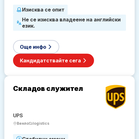
Изисква се опит
Не се изисква владеене на английски
език.
Още инфо
Кандидатствайте сега
Складов служител
UPS
Венло
logistics
Стабилни смени