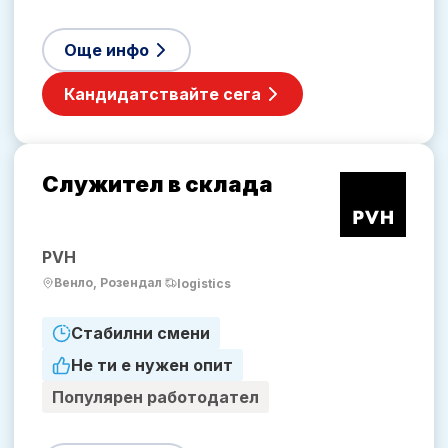
Още инфо
Кандидатствайте сега
Служител в склада
PVH
Венло, Розендал
logistics
Стабилни смени
Не ти е нужен опит
Популярен работодател