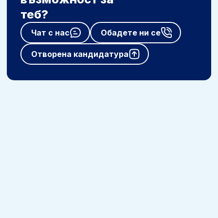
теб?
Чат с нас
Обадете ни се
Отворена кандидатура