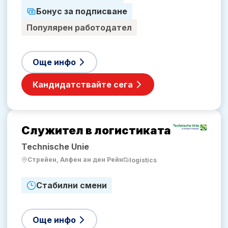
Бонус за подписване
Популярен работодател
Още инфо
Кандидатствайте сега
Служител в логистиката
Technische Unie
Стрейен, Алфен ан ден Рейн
logistics
Стабилни смени
Още инфо