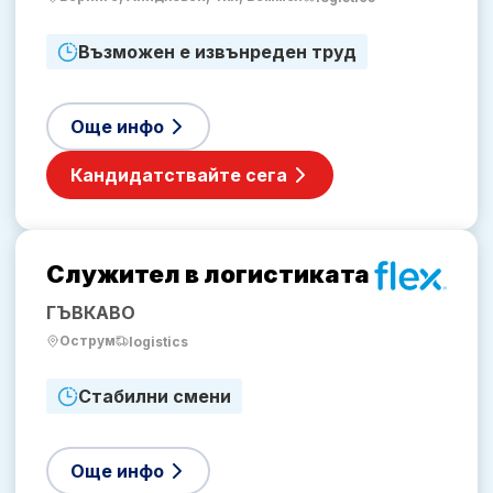
Възможен е извънреден труд
Още инфо
Кандидатствайте сега
Служител в логистиката
ГЪВКАВО
Острум
logistics
Стабилни смени
Още инфо