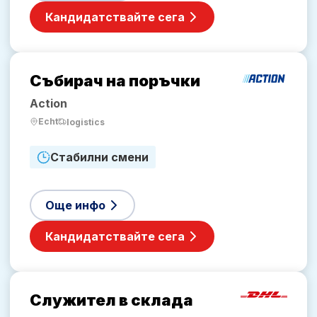
Кандидатствайте сега
Събирач на поръчки
Action
Echt
logistics
Стабилни смени
Още инфо
Кандидатствайте сега
Служител в склада