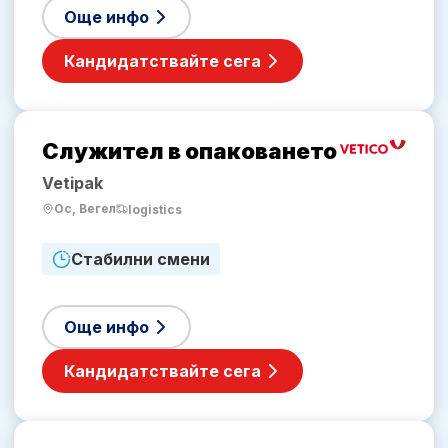
Още инфо
Кандидатствайте сега
Служител в опаковането
Vetipak
Ос, Вегел
logistics
Стабилни смени
Още инфо
Кандидатствайте сега