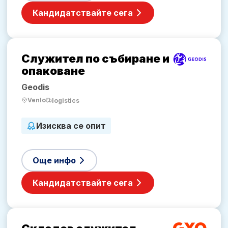
Кандидатствайте сега
Служител по събиране и
опаковане
Geodis
Venlo
logistics
Изисква се опит
Още инфо
Кандидатствайте сега