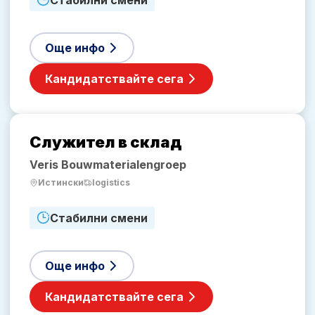
Още инфо
Кандидатствайте сега
Служител в склад
Veris Bouwmaterialengroep
Истински
logistics
Стабилни смени
Още инфо
Кандидатствайте сега