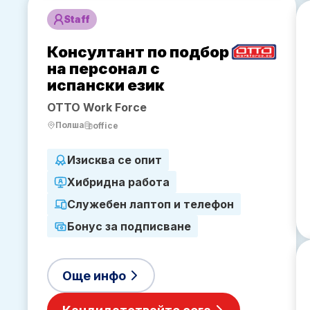
Staff
Консултант по подбор
на персонал с
испански език
OTTO Work Force
Полша
office
Изисква се опит
Хибридна работа
Служебен лаптоп и телефон
Бонус за подписване
Още инфо