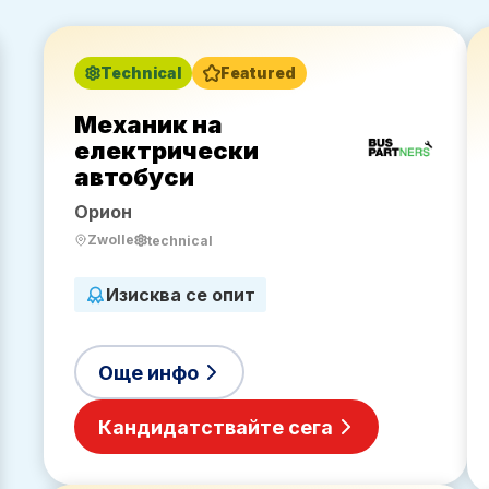
Technical
Featured
Механик на
електрически
автобуси
Орион
Zwolle
technical
Изисква се опит
Още инфо
Кандидатствайте сега