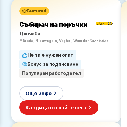
Featured
ик
Събирач на поръчки
Джъмбо
Breda, Nieuwegein, Veghel, Woerden
logistics
Не ти е нужен опит
Бонус за подписване
и
Популярен работодател
Още инфо
Кандидатствайте сега