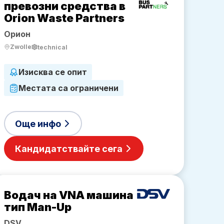
превозни средства в
Orion Waste Partners
Орион
Zwolle
technical
Изисква се опит
Местата са ограничени
Още инфо
Кандидатствайте сега
Водач на VNA машина
тип Man-Up
DSV