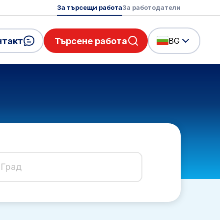
За търсещи работа
За работодатели
нтакт
Търсене работа
BG