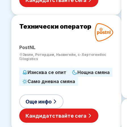
Кандидатствайте сега
Технически оператор
PostNL
Зволе, Ротердам, Ньовегейн, с-Хертогенбос
logistics
Изисква се опит
Нощна смяна
Само дневна смяна
Още инфо
Кандидатствайте сега