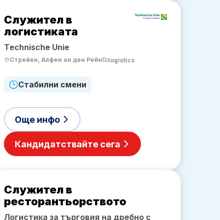
Служител в
логистиката
Technische Unie
Стрейен, Алфен ан ден Рейн
logistics
Стабилни смени
Още инфо
Кандидатствайте сега
Служител в
ресторантьорството
Логистика за търговия на дребно с