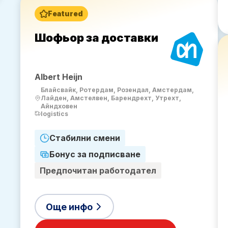
Featured
Шофьор за доставки
Albert Heijn
Блайсвайк, Ротердам, Розендал, Амстердам,
Лайден, Амстелвен, Барендрехт, Утрехт,
Айндховен
logistics
Стабилни смени
Бонус за подписване
Предпочитан работодател
Още инфо