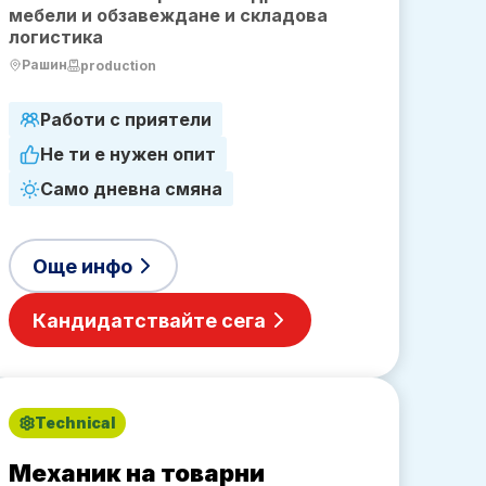
мебели и обзавеждане и складова
логистика
Рашин
production
Работи с приятели
Не ти е нужен опит
Само дневна смяна
Още инфо
Кандидатствайте сега
Technical
Механик на товарни