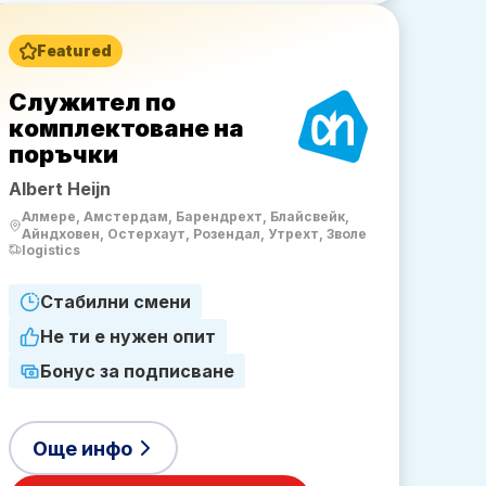
Featured
Служител по
комплектоване на
поръчки
Albert Heijn
Алмере, Амстердам, Барендрехт, Блайсвейк,
Айндховен, Остерхаут, Розендал, Утрехт, Зволе
logistics
Стабилни смени
Не ти е нужен опит
Бонус за подписване
Още инфо