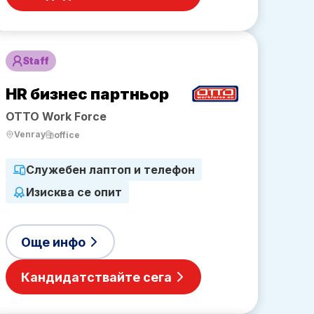
Staff
HR бизнес партньор
OTTO Work Force
Venray
office
Служебен лаптоп и телефон
Изисква се опит
Още инфо
Кандидатствайте сега