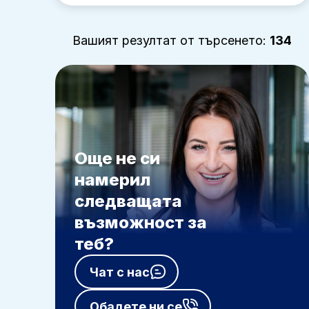
Вашият резултат от търсенето:
134
Още не си
намерил
следващата
възможност за
теб?
Чат с нас
Обадете ни се