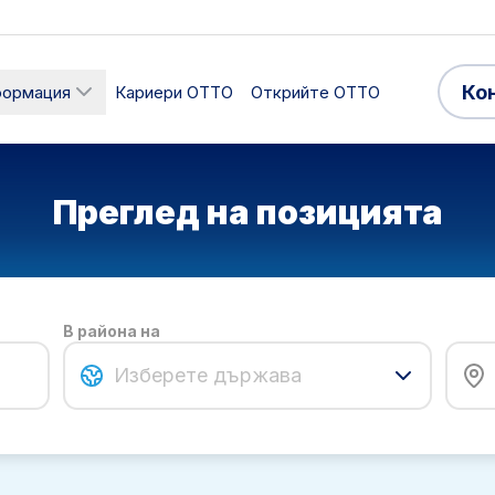
Ко
формация
Кариери ОТТО
Открийте OTTO
Преглед на позицията
В района на
Изберете държава