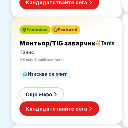
Кандидатствайте сега
Technical
Featured
Монтьор/TIG заварчик
Танис
Oosterhout
technical
Изисква се опит
Още инфо
Кандидатствайте сега