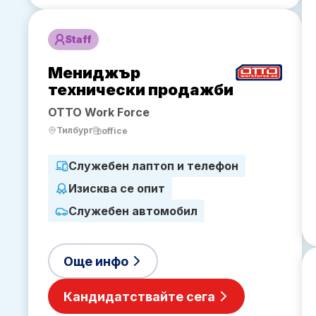
Staff
Мениджър
технически продажби
OTTO Work Force
Тилбург
office
Служебен лаптоп и телефон
Изисква се опит
Служебен автомобил
Още инфо
Кандидатствайте сега